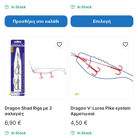
In Stock
In Stock
Προσθήκη στο καλάθι
Επιλογή
Dragon Shad Rigs με 2
Dragon V-Lures Pike system
σαλαγιές
Αρματωσιά
6,90
€
4,50
€
In Stock
In Stock