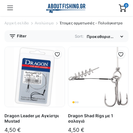
0
Αρχική σελίδα
Αναλώσιμα
Έτοιμες αρματωσιές - Πολυάγκιστρα
Filter
Sort:
Dragon Leader με Αγκίστρι
Dragon Shad Rigs με 1
Mustad
σαλαγιά
4,50
€
4,50
€