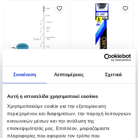
ΑΡΜΑΤΩΣΙΑ ΚΑΛΑΜΑΡΙΕΡΑΣ
ΜΟΝΑΓΚΙΣΤΡΑ S-1481
Συναίνεση
Λεπτομέρειες
Σχετικά
1,70
€
2,50
€
In Stock
In Stock
Αυτή η ιστοσελίδα χρησιμοποιεί cookies
Προσθήκη στο καλάθι
Επιλογή
Χρησιμοποιούμε cookie για την εξατομίκευση
περιεχομένου και διαφημίσεων, την παροχή λειτουργιών
κοινωνικών μέσων και την ανάλυση της
επισκεψιμότητάς μας. Επιπλέον, μοιραζόμαστε
πληροφορίες που αφορούν τον τρόπο που