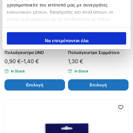
χρησιμοποιείτε τον ιστότοπό μας με συνεργάτες
κοινωνικών μέσων, διαφήμισης και αναλύσεων, οι
οποίοι ενδεχομένως να τις συνδυάσουν με άλλες
πληροφορίες που τους έχετε παραχωρήσει ή τις οποίες
έχουν συλλέξει σε σχέση με την από μέρους σας χρήση
των υπηρεσιών τους.
Να επιτρέπονται όλα
Πολυάγκιστρα UNO
Πολυάγκιστρο Συρμάτινο
0,90
€
–
1,40
€
1,30
€
In Stock
In Stock
Επιλογή
Επιλογή