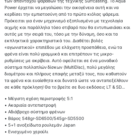
των απανταχού ψαράδων της τεχνικής Surfcasting. Το Aqua
Power έρχεται να μεγαλώσει την οικογένεια αυτή και να
κερδίσει την εμπιστοσύνη από το πρώτο κιόλας ψάρεμα.
Πρόκειται για έναν μηχανισμό εξοπλισμένο με τεχνολογία
αιχμής και παράλληλα τόσο στιβαρό που θα εντυπωσιάσει και
αυτός με την σειρά του, τόσο με την δύναμη, όσο και τα
εκπληκτικά χαρακτηριστικά του. Διαθέτει βολές
«αγωνιστικού» επιπέδου με ελάχιστη προσπάθεια, ενώ τα
φρένα είναι πολύ γραμμικά και επιτρέπουν τις μικρο-
ρυθμίσεις με ακρίβεια. Αυτό οφείλεται σε ένα μοναδικό
σύστημα πολλαπλών δίσκων (MultiDisc), πολύ μεγάλης
διαμέτρου και πλήρους επαφής μεταξύ τους, που καθιστούν
τα φρένα και ευαίσθητα και δυνατά ώστε να ανταπεξέλθουν
σε κάθε πρόκληση! Θα το βρείτε σε δυο εκδόσεις LT & SD…
• Μέγιστη σχέση περιστροφής 5:1
• Ακαριαία αντεπιστροφή
• Αδιάβροχο σύστημα φρένων
• Βάρος 548gr-SD6500/545gr-SD5500
• 5+1 ανοξείδωτα ρουλεμάν Japan
• Ενισχυμένο χερούλι