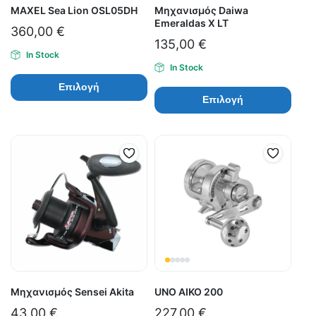
MAXEL Sea Lion OSL05DH
Μηχανισμός Daiwa
Emeraldas X LT
360,00
€
135,00
€
In Stock
In Stock
Επιλογή
Επιλογή
Μηχανισμός Sensei Akita
UNO ΑΙΚΟ 200
43,00
€
227,00
€