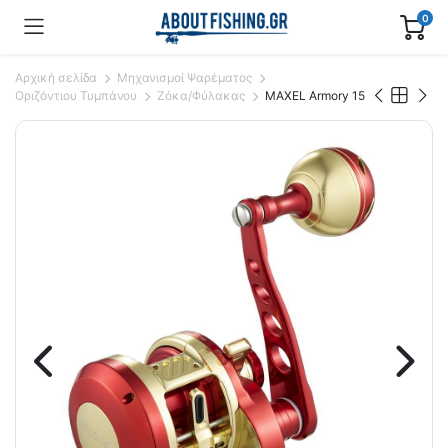
0
Αρχική σελίδα
Μηχανισμοί Ψαρέματος
Οριζόντιου Τυμπάνου
Ζόκα/Φύλακας
MAXEL Armory 15