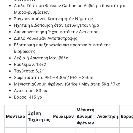
Διπλό Σύστημα Φρένων Carbon με Λεβιέ με δυνατότητα
Μικρο-ρυθμίσεων
Συγχρονισμένος Κατανεμητής Νήματος
Ηχητική Ειδοποίηση όταν ξετυλίγεται νήμα
Απενεργοποίηση Ήχου κατά την Ανάκτηση
Διπλό Ρουλεμάν Αντεπιστροφής
Εξωτερική επεξεργασία για προστασία κατά της
διάβρωσης
Δεξιά ή Αριστερή Μανιβέλα
Ρουλεμάν: 13+2
Ταχύτητα: 6,2:1
Χωρητικότητα: PE1 – 400m/ PE2 – 250m
Mέγιστη Δύναμη Φρένων (Strike / Μέγιστη): 5kg / 7kg
Ανάκτηση: 83 εκ
Βάρος: 415 γρ
Μέγιστη
Σχέση
Μοντέλο
Ρουλεμάν
Δύναμη
Ανάκτηση
Βάρο
Ταχύτητας
Φρένων