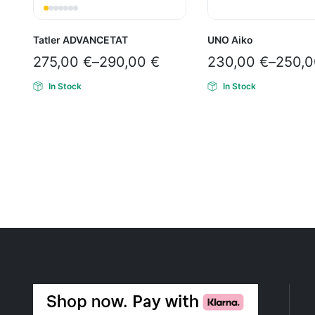
Tatler ADVANCETAT
UNO Aiko
275,00
€
–
290,00
€
230,00
€
–
250,
In Stock
In Stock