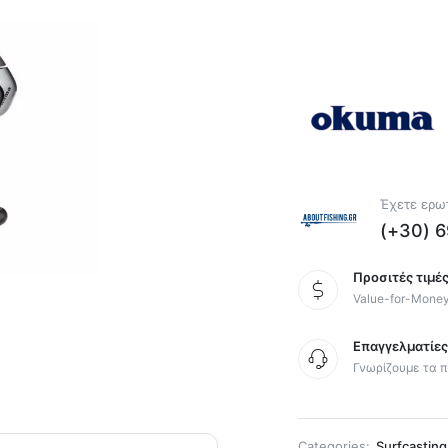
Έχετε ερωτ
(+30) 
Προσιτές τιμές
Value-for-Mone
Επαγγελματίε
Γνωρίζουμε τα π
Categories:
Surfcasting