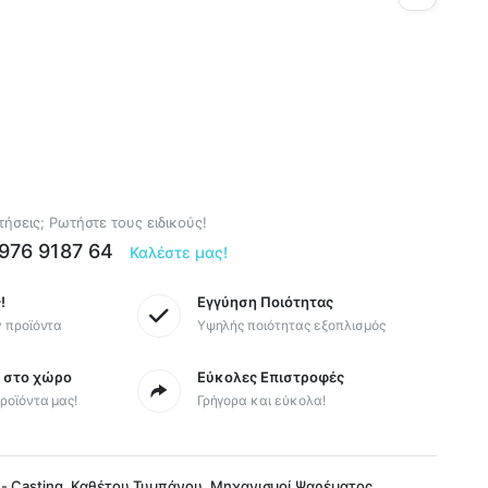
ήσεις; Ρωτήστε τους ειδικούς!
6976 9187 64
Καλέστε μας!
!
Εγγύηση Ποιότητας
y προϊόντα
Υψηλής ποιότητας εξοπλισμός
ς στο χώρο
Εύκολες Επιστροφές
ροϊόντα μας!
Γρήγορα και εύκολα!
,
,
 - Casting
Καθέτου Τυμπάνου
Μηχανισμοί Ψαρέματος