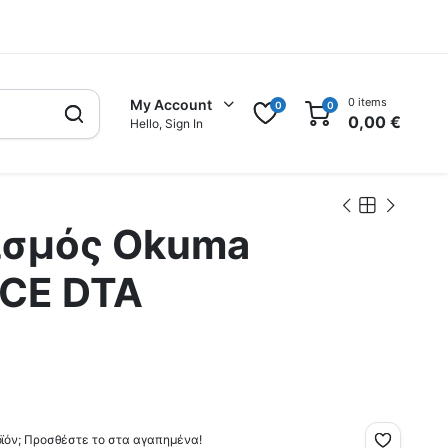
0 items
My Account
0
0
0,00
€
Hello, Sign In
ισμός Okuma
CE DTA
οϊόν; Προσθέστε το στα αγαπημένα!