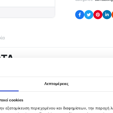
ρία
DTA
system
ς αντεπιστροφής
or equalizing system
Λεπτομέρειες
m
οιεί cookies
την εξατομίκευση περιεχομένου και διαφημίσεων, την παροχή 
LCS-Line control spool