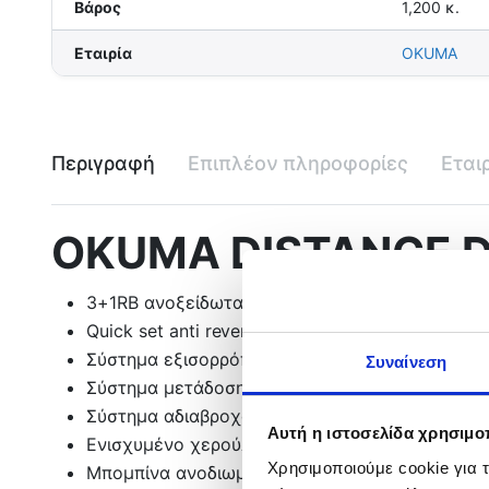
Βάρος
1,200 κ.
Εταιρία
OKUMA
Περιγραφή
Επιπλέον πληροφορίες
Εται
OKUMA DISTANCE 
3+1RB ανοξείδωτα κλειστά ρουλεμάν, με Drive 
Quick set anti reverse system- σύστημα ταχεία
Σύστημα εξισορρόπησης του ρότορα RES II – Rot
Συναίνεση
Σύστημα μετάδοσης Worm shaft
Σύστημα αδιαβροχοποίησης Hydro block syste
Αυτή η ιστοσελίδα χρησιμοπ
Ενισχυμένο χερούλι αλουμινίου
Χρησιμοποιούμε cookie για 
Μπομπίνα ανοδιωμένου αλουμινίου, με σύστημα 