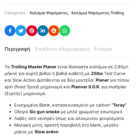
,
Categories:
Καλάμια Ψαρέματος
Καλάμια Ψαρέματος Trolling
Περιγραφή
Επιπλέον πληροφορίες
Εταιρία
Τα
Trolling Master Planer
είναι δίσπαστα καλάμια σε 2,60μτ.
μήκος για συρτή βυθού ή βαθιά καθετή με
25lbs
Test Curve
και Slow Action.Διατίθενται σε δύο μοντέλα:
Planer
για τύπου
spin (fixed Spool) μηχανισμό και
Planner S.D.R.
για multiplier
(Συρτής) μηχανισμό.
Ενισχυμένο Blank, κατασκευασμένο με carbon ‘
‘Toray”
Οδηγοί
Sic gun smoke
με μπλέ χρώματος εσωτερικό
Λαβές από νεοπρέν όπως και αλουμινίου φινιρίσματα
Μαλακή μύτη, αρκετή παραβολή στο blank, μεγάλο
μήκος με
Slow action