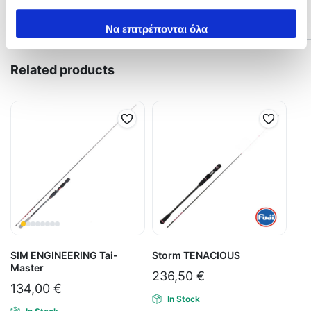
iLG-S
166
έχουν συλλέξει σε σχέση με την από μέρους σας χρήση
Spinning
2,00 μ
360
–
1
671HF
γρ
γρ
4,0
των υπηρεσιών τους.
Να επιτρέπονται όλα
Related products
SIM ENGINEERING Tai-
Storm TENACIOUS
Master
236,50
€
134,00
€
In Stock