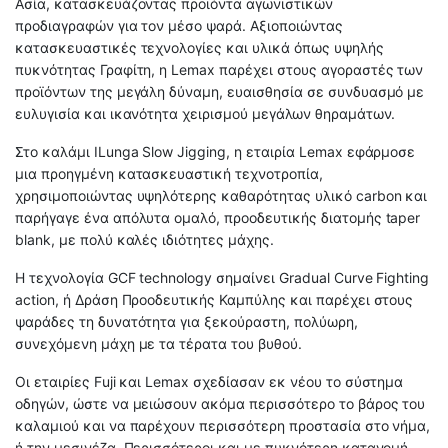
Ασία, κατασκευάζοντας προϊόντα αγωνιστικών
προδιαγραφών για τον μέσο ψαρά. Αξιοποιώντας
κατασκευαστικές τεχνολογίες και υλικά όπως υψηλής
πυκνότητας Γραφίτη, η Lemax παρέχει στους αγοραστές των
προϊόντων της μεγάλη δύναμη, ευαισθησία σε συνδυασμό με
ευλυγισία και ικανότητα χειρισμού μεγάλων θηραμάτων.
Στο καλάμι ILunga Slow Jigging, η εταιρία Lemax εφάρμοσε
μια προηγμένη κατασκευαστική τεχνοτροπία,
χρησιμοποιώντας υψηλότερης καθαρότητας υλικό carbon και
παρήγαγε ένα απόλυτα ομαλό, προοδευτικής διατομής taper
blank, με πολύ καλές ιδιότητες μάχης.
Η τεχνολογία GCF technology σημαίνει Gradual Curve Fighting
action, ή Δράση Προοδευτικής Καμπύλης και παρέχει στους
ψαράδες τη δυνατότητα για ξεκούραστη, πολύωρη,
συνεχόμενη μάχη με τα τέρατα του βυθού.
Οι εταιρίες Fuji και Lemax σχεδίασαν εκ νέου το σύστημα
οδηγών, ώστε να μειώσουν ακόμα περισσότερο το βάρος του
καλαμιού και να παρέχουν περισσότερη προστασία στο νήμα,
ή την μεσινέζα. Περισσότεροι και με πυκνότερη κατανομή