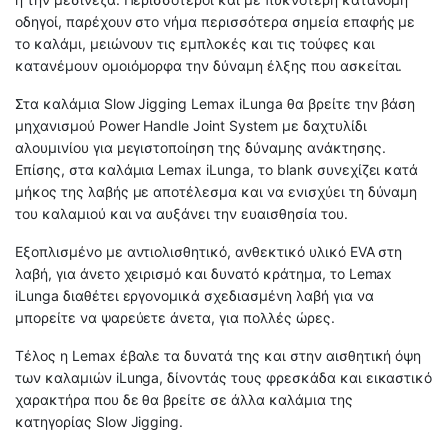
οδηγοί, παρέχουν στο νήμα περισσότερα σημεία επαφής με
το καλάμι, μειώνουν τις εμπλοκές και τις τούφες και
κατανέμουν ομοιόμορφα την δύναμη έλξης που ασκείται.
Στα καλάμια Slow Jigging Lemax iLunga θα βρείτε την βάση
μηχανισμού Power Handle Joint System με δαχτυλίδι
αλουμινίου για μεγιστοποίηση της δύναμης ανάκτησης.
Επίσης, στα καλάμια Lemax iLunga, το blank συνεχίζει κατά
μήκος της λαβής με αποτέλεσμα και να ενισχύει τη δύναμη
του καλαμιού και να αυξάνει την ευαισθησία του.
Εξοπλισμένο με αντιολισθητικό, ανθεκτικό υλικό EVA στη
λαβή, για άνετο χειρισμό και δυνατό κράτημα, το Lemax
iLunga διαθέτει εργονομικά σχεδιασμένη λαβή για να
μπορείτε να ψαρεύετε άνετα, για πολλές ώρες.
Τέλος η Lemax έβαλε τα δυνατά της και στην αισθητική όψη
των καλαμιών iLunga, δίνοντάς τους φρεσκάδα και εικαστικό
χαρακτήρα που δε θα βρείτε σε άλλα καλάμια της
κατηγορίας Slow Jigging.