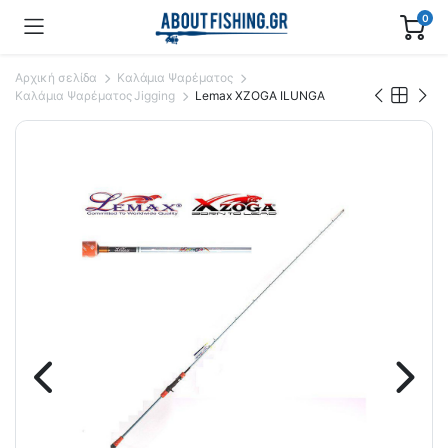
0
Αρχική σελίδα
Καλάμια Ψαρέματος
Καλάμια Ψαρέματος Jigging
Lemax XZOGA ILUNGA