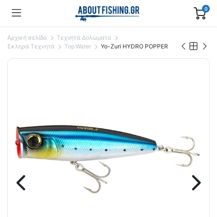
0
Αρχική σελίδα
Τεχνητά Δολώματα
Σκληρά Τεχνητά
Top Water
Yo-Zuri HYDRO POPPER