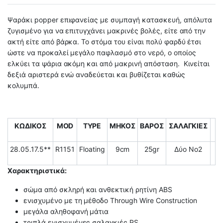
Ψαράκι popper επιφανείας με συμπαγή κατασκευή, απόλυτα
ζυγισμένο για να επιτυγχάνει μακρινές βολές, είτε από την
ακτή είτε από βάρκα. Το στόμα του είναι πολύ φαρδύ έτσι
ώστε να προκαλεί μεγάλο παφλασμό στο νερό, ο οποίος
ελκύει τα ψάρια ακόμη και από μακρινή απόσταση. Κινείται
δεξιά αριστερά ενώ αναδεύεται και βυθίζεται καθώς
κολυμπά.
ΚΩΔΙΚΟΣ
MOD
TYPE
ΜΗΚΟΣ
ΒΑΡΟΣ
ΣΑΛΑΓΚΙΕΣ
28.05.17.5**
R1151
Floating
9cm
25gr
Δύο Νο2
Χαρακτηριστικά:
σώμα από σκληρή και ανθεκτική ρητίνη ABS
ενισχυμένο με τη μέθοδο Τhrough Wire Construction
μεγάλα αληθοφανή μάτια
τριπλά ενισχυμένες σαλαγκιές PS