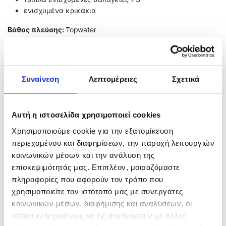
ενισχυμένα κρικάκια
Βάθος πλεύσης:
Topwater
Related products
Συναίνεση
Λεπτομέρειες
Σχετικά
Αυτή η ιστοσελίδα χρησιμοποιεί cookies
Χρησιμοποιούμε cookie για την εξατομίκευση
περιεχομένου και διαφημίσεων, την παροχή λειτουργιών
κοινωνικών μέσων και την ανάλυση της
επισκεψιμότητάς μας. Επιπλέον, μοιραζόμαστε
πληροφορίες που αφορούν τον τρόπο που
χρησιμοποιείτε τον ιστότοπό μας με συνεργάτες
Jigging Lure Filstar 165 –
FIIISH ”BLACK MINNOW
κοινωνικών μέσων, διαφήμισης και αναλύσεων, οι
180g
ΝΟ6” Σώματα Σιλικόνης
οποίοι ενδεχομένως να τις συνδυάσουν με άλλες
8,00
€
14,50
€