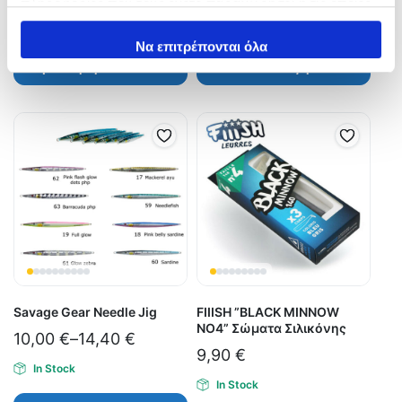
πληροφορίες που τους έχετε παραχωρήσει ή τις οποίες
έχουν συλλέξει σε σχέση με την από μέρους σας χρήση
In Stock
In Stock
των υπηρεσιών τους.
Να επιτρέπονται όλα
Προσθήκη στο καλάθι
Επιλογή
Savage Gear Needle Jig
FIIISH ”BLACK MINNOW
ΝΟ4” Σώματα Σιλικόνης
10,00
€
–
14,40
€
9,90
€
In Stock
In Stock