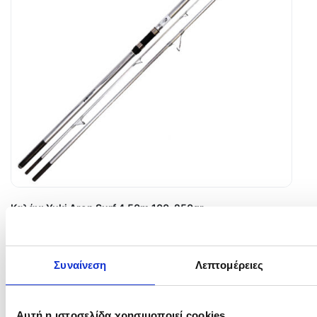
Καλάμι Yuki Aron Surf 4.50m 100-250gr
70,00
€
In Stock
Συναίνεση
Λεπτομέρειες
Προσθήκη στο καλάθι
Αυτή η ιστοσελίδα χρησιμοποιεί cookies