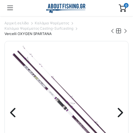
0
Αρχική σελίδα
Καλάμια Ψαρέματος
Καλάμια Ψαρέματος Casting-Surfcasting
Vercelli OXYGEN SPARTANA