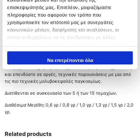
σαν βελόνα και τρομερά ανθεκτικό για τη διατομή του. Η
μολυβοκεφαλή είναι ειδικά σχεδιασμένη στα ανοίγματα του
επισκεψιμότητάς μας. Επιπλέον, μοιραζόμαστε
κοτσανιού, ώστε να μην παθαίνει τίποτα κατά τις μεγάλες
πληροφορίες που αφορούν τον τρόπο που
και απότομες τάσεις που δημιουργούνται με τη χρήση
χρησιμοποιείτε τον ιστότοπό μας με συνεργάτες
νήματος, όπως π.χ. πάνω στο κάρφωμα.
κοινωνικών μέσων, διαφήμισης και αναλύσεων, οι
οποίοι ενδεχομένως να τις συνδυάσουν με άλλες
Μόνο λοιπόν από την Ιαπωνική εταιρία Tict θα μπορείτε να
πληροφορίες που τους έχετε παραχωρήσει ή τις οποίες
βρείτε την αυθεντική εκείνη μολυβοκεφαλή για Light Rock
έχουν συλλέξει σε σχέση με την από μέρους σας χρήση
Fishing που ζωντανεύει το τεχνητό μας δια της αντίστασης
των υπηρεσιών τους.
Να επιτρέπονται όλα
στο νερό, ένα εργαλείο που στηρίζεται στην άμεση και άψογη
επαφή με το τεχνητό μας. Μη βιαστείτε, πάρτε το χρόνο σας
και επενδύστε σε αργές, τεχνικές παρουσιάσεις με μια από
τις πιο τεχνικές μολυβοκεφαλές παγκοσμίως.
Διατίθενται σε συσκευασία των 5 ή των 15 τεμαχίων.
Διαθέσιμα Μεγέθη: 0,6 γρ / 0,8 γρ / 1,0 γρ / 1,3 γρ / 1,5 γρ / 2,0
γρ.
Related products