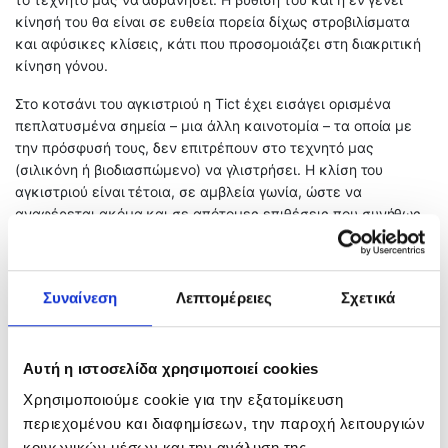
κίνησή του θα είναι σε ευθεία πορεία δίχως στροβιλίσματα
και αφύσικες κλίσεις, κάτι που προσομοιάζει στη διακριτική
κίνηση γόνου.
Στο κοτσάνι του αγκιστριού η Tict έχει εισάγει ορισμένα
πεπλατυσμένα σημεία – μια άλλη καινοτομία – τα οποία με
την πρόσφυσή τους, δεν επιτρέπουν στο τεχνητό μας
(σιλικόνη ή βιοδιασπώμενο) να γλιστρήσει. Η κλίση του
αγκιστριού είναι τέτοια, σε αμβλεία γωνία, ώστε να
αναφέρεται ακόμα και σε απότομες επιθέσεις που συνήθως
αποτυχαίνουν να καρφώσουν το ψάρι. Καθώς το αρπάδι κοιτά
προς τα πάνω, έχει μεγαλύτερη και πιο άμεση
διεισδυτικότητα. Αυτή η γωνία έχει υιοθετηθεί από όλες τις
Συναίνεση
Λεπτομέρειες
Σχετικά
εταιρίες που ασχολούνται με την παραγωγή πολύ λεπτών
εργαλείων και έχει γίνει σιγά σιγά η κυρίαρχη τάση. Δε θα
μπορούσε φυσικά να λείψει από την Tict Bullhead.
Αυτή η ιστοσελίδα χρησιμοποιεί cookies
Η ίδια η απόληξη του αγκιστριού έχει πεπλατυνθεί ώστε να
Χρησιμοποιούμε cookie για την εξατομίκευση
προσφέρει τη μέγιστη διάτρηση. Η μεγάλη ποσότητα άνθρακα
περιεχομένου και διαφημίσεων, την παροχή λειτουργιών
στο αγκίστρι των μολυβοκεφαλών Bull Hear, το κάνουν λεπτό
κοινωνικών μέσων και την ανάλυση της