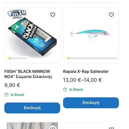
FIIISH ”BLACK MINNOW
Rapala X-Rap Saltwater
ΝΟ4” Σώματα Σιλικόνης
13,00
€
–
14,00
€
9,90
€
In Stock
In Stock
Επιλογή
Επιλογή