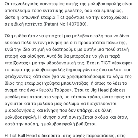
Οι τεχνολογικές καινοτομίες αυτής της μολυβοκεφαλής είναι
αποτέλεσμα τόσο εντατικής μελέτης, όσο και εμπειρίας,
ώστε η Iαπωνική εταιρία Tict φρόντισε να την κατοχυρώσει
σε ειδική πατέντα (Patent No 1407980).
Όλη η ιδέα ήταν να φτιαχτεί μια μολυβοκεφαλή που να δίνει
εύκολα πολύ έντονη κίνηση σε ό,τι προσαρτάται πάνω της,
ενώ την ίδια στιγμή να διατηρούμε με αυτήν μια πολύ στενή
επαφή και αίσθηση. Αυτό δε θα μπορούσε να γίνει παρά
«παίζοντας» με την υδροδυναμική της. Έτσι η TICT «έσκαψε»
το σώμα της μολυβοκεφαλής δημιουργώντας ένα αυλάκι και
φτιάχνοντας κάτι σαν (για να χρησιμοποιήσουμε τα λόγια της
ίδιας της εταιρίας) χούφτα μπουλντόζας, ή όπως το λέει το
όνομά της ένα «Κεφάλι Ταύρου». Έτσι το Jig Head βρίσκει
μεγάλη αντίσταση στο νερό, με τέτοιον τρόπο, ώστε προς το
αγκίστρι και το μαλακό μας δόλωμα να διοχετεύονται
μικροδονήσεις και κίνηση που δεν υπάρχει σε άλλη
μολυβοκεφαλή. Η κίνηση αυτή συνεχίζεται ακόμα και όταν,
κατά την παύση, η μολυβοκεφαλή βυθίζεται.
Η Tict Bull Head ειδικεύεται στις αργές παρουσιάσεις, στις