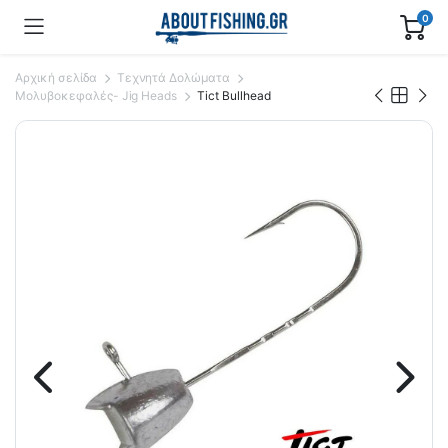
0
Αρχική σελίδα
Τεχνητά Δολώματα
Μολυβοκεφαλές- Jig Heads
Tict Bullhead