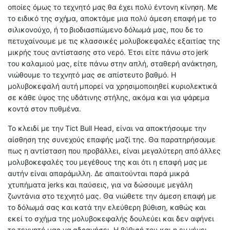
οποίες όμως το τεχνητό μας θα έχει πολύ έντονη κίνηση. Με
το ειδικό της σχήμα, αποκτάμε μια πολύ άμεση επαφή με το
σιλικονούχο, ή το βιοδιασπώμενο δόλωμά μας, που δε το
πετυχαίνουμε με τις κλασσικές μολυβοκεφαλές εξαιτίας της
μικρής τους αντίστασης στο νερό. Έτσι είτε πάνω στο jerk
του καλαμιού μας, είτε πάνω στην απλή, σταθερή ανάκτηση,
νιώθουμε το τεχνητό μας σε απίστευτο βαθμό. Η
μολυβοκεφαλή αυτή μπορεί να χρησιμοποιηθεί κυριολεκτικά
σε κάθε ύψος της υδάτινης στήλης, ακόμα και για ψάρεμα
κοντά στον πυθμένα.
To κλειδί με την Tict Bull Head, είναι να αποκτήσουμε την
αίσθηση της συνεχούς επαφής μαζί της. Θα παρατηρήσουμε
πως η αντίσταση που προβάλλει, είναι μεγαλύτερη από άλλες
μολυβοκεφαλές του μεγέθους της και ότι η επαφή μας με
αυτήν είναι απαράμιλλη. Δε απαιτούνται παρά μικρά
χτυπήματα jerks και παύσεις, για να δώσουμε μεγάλη
ζωντάνια στο τεχνητό μας. Θα νιώθετε την άμεση επαφή με
το δόλωμά σας και κατά την ελεύθερη βύθιση, καθώς και
εκεί το σχήμα της μολυβοκεφαλής δουλεύει και δεν αφήνει
το τεχνητό μας να αδρανήσει. Η βύθισή του και η εν γένει