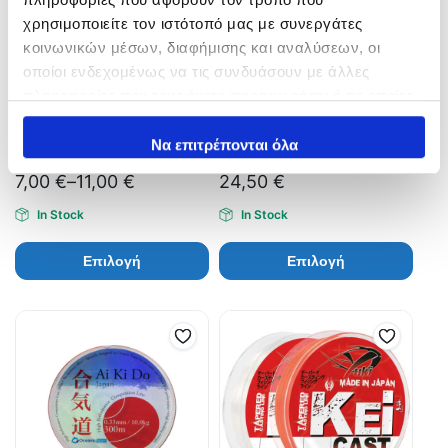
χρησιμοποιείτε τον ιστότοπό μας με συνεργάτες
κοινωνικών μέσων, διαφήμισης και αναλύσεων, οι
οποίοι ενδεχομένως να τις συνδυάσουν με άλλες
πληροφορίες που τους έχετε παραχωρήσει ή τις οποίες
έχουν συλλέξει σε σχέση με την από μέρους σας χρήση
Yuki Koji Monofilament
Yuki Taper Line Cast Shock
των υπηρεσιών τους.
Να επιτρέπονται όλα
250m
Leader
7,00
€
–
11,00
€
24,50
€
In Stock
In Stock
Επιλογή
Επιλογή