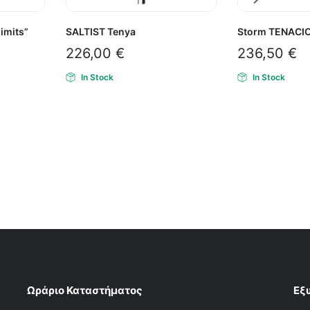
imits”
SALTIST Tenya
Storm TENACI
226,00
€
236,50
€
In Stock
In Stock
Ωράριο Καταστήματος
Εξ