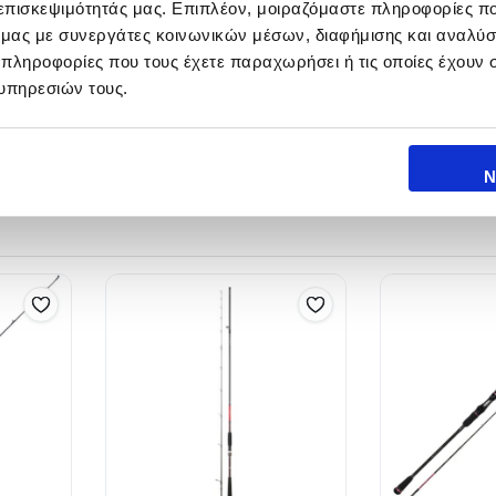
 επισκεψιμότητάς μας. Επιπλέον, μοιραζόμαστε πληροφορίες π
ό μας με συνεργάτες κοινωνικών μέσων, διαφήμισης και αναλύσ
Μ.Μετ/ράς
 πληροφορίες που τους έχετε παραχωρήσει ή τις οποίες έχουν σ
Action
(mt)
υπηρεσιών τους.
250gr
1.47
Ν