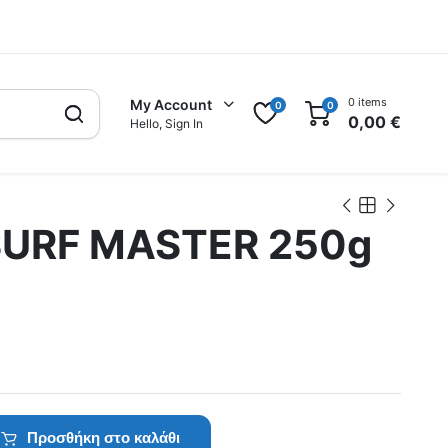
0 items
My Account
0
0
0,00
€
Hello, Sign In
SURF MASTER 250g
Προσθήκη στο καλάθι