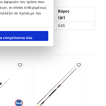
ου αφορούν τον τρόπο που
εων, οι οποίοι ενδεχομένως
Βάρος
υλλέξει σε σχέση με την
Στελέχη
(gr)
3
545
α επιτρέπονται όλα