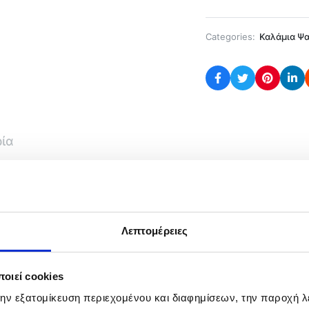
Categories:
Καλάμια Ψα
ρία
ελαφρύ τρίσπαστο καλάμι με max action 250gr
Λεπτομέρειες
προφίλ βάση μηχανισμού καθώς και εργονομική λαβή για
ου κόκκινου χρώματος μύτη
οιεί cookies
την εξατομίκευση περιεχομένου και διαφημίσεων, την παροχή 