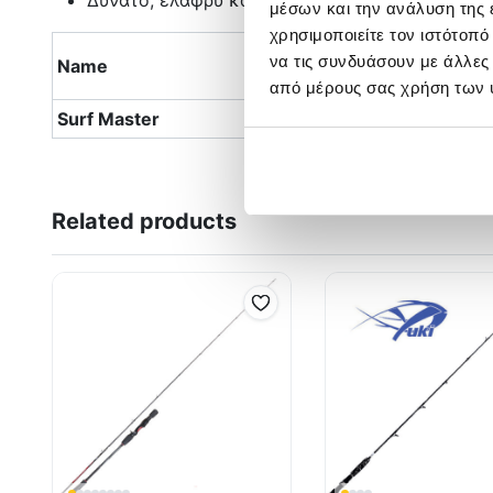
Δυνατό, ελαφρύ και όμορφο, σε απίστευτη τιμή!
μέσων και την ανάλυση της
χρησιμοποιείτε τον ιστότοπ
Μήκος
να τις συνδυάσουν με άλλες
Name
(mt)
από μέρους σας χρήση των 
Surf Master
4.20
Related products