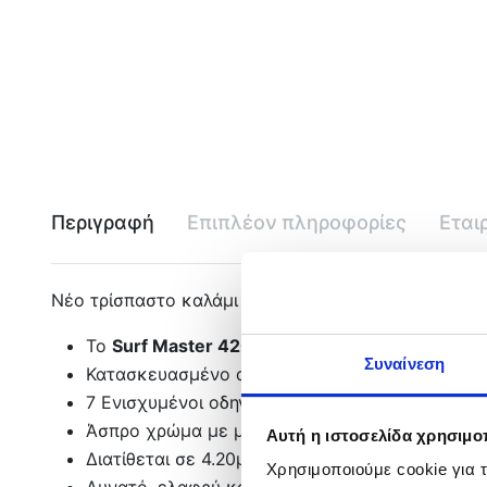
Περιγραφή
Επιπλέον πληροφορίες
Εται
Νέο τρίσπαστο καλάμι Surf από την Ryuji!
Το
Surf Master 420
έιναι ένα πολύ δυνατό και 
Συναίνεση
Κατασκευασμένο από Modulus Carbon, χαμηλού 
7 Ενισχυμένοι οδηγοί τύπου Κ
Άσπρο χρώμα με μπλέ λεπτομέρειες και έντον
Αυτή η ιστοσελίδα χρησιμοπ
Διατίθεται σε 4.20μέτρα και 250gr action
Χρησιμοποιούμε cookie για 