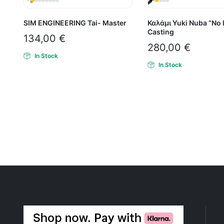
SIM ENGINEERING Tai- Master
Καλάμι Yuki Nuba “No l
Casting
134,00
€
280,00
€
In Stock
In Stock