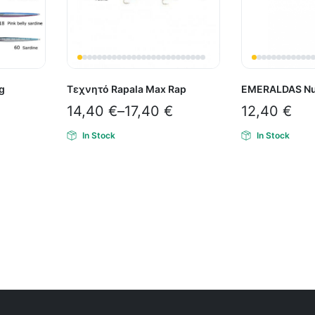
g
Τεχνητό Rapala Max Rap
EMERALDAS N
14,40
€
–
17,40
€
12,40
€
In Stock
In Stock