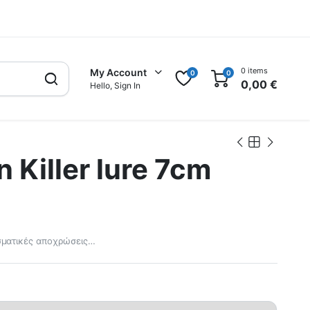
0 items
My Account
0
0
0,00
€
Hello, Sign In
 Killer lure 7cm
σματικές αποχρώσεις…