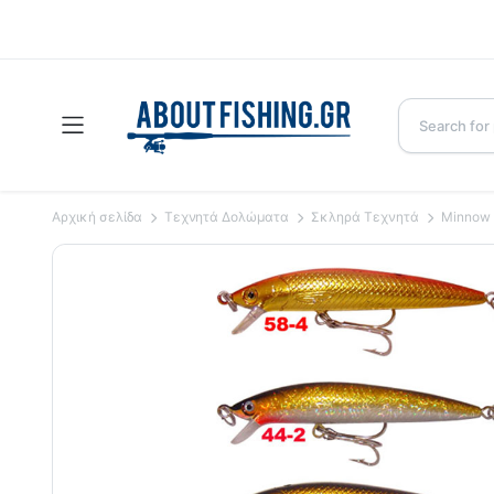
Αρχική σελίδα
Τεχνητά Δολώματα
Σκληρά Τεχνητά
Minnow