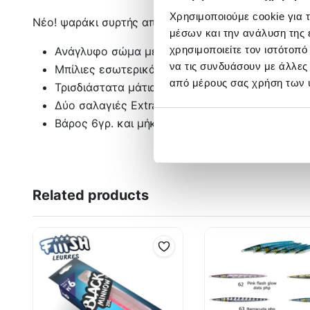
Χρησιμοποιούμε cookie για 
Νέο! ψαράκι συρτής από την Remixon
μέσων και την ανάλυση της
χρησιμοποιείτε τον ιστότοπ
Ανάγλυφο σώμα με πρισματικές αποχρώσεις
να τις συνδυάσουν με άλλες
Μπίλιες εσωτερικά για προκλητικούς ήχους
από μέρους σας χρήση των 
Τρισδιάστατα μάτια
Δύο σαλαγιές Extra sharp
Βάρος 6γρ. και μήκος 7cm
Related products