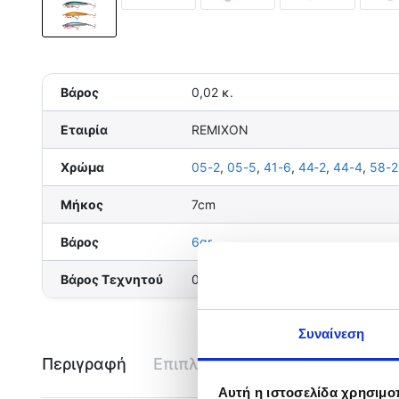
Βάρος
0,02 κ.
Εταιρία
REMIXON
Χρώμα
05-2
,
05-5
,
41-6
,
44-2
,
44-4
,
58-2
Μήκος
7cm
Βάρος
6gr
Βάρος Τεχνητού
0-10gr, 6-10gr
Συναίνεση
Περιγραφή
Επιπλέον πληροφορίες
Εται
Αυτή η ιστοσελίδα χρησιμοπ