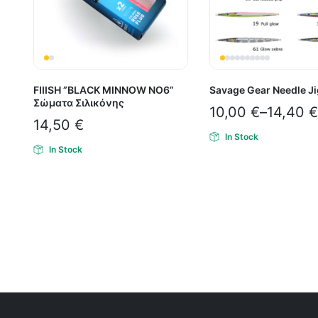
FIIISH ”BLACK MINNOW ΝΟ6”
Savage Gear Needle Ji
Σώματα Σιλικόνης
10,00
€
–
14,40
€
14,50
€
In Stock
In Stock