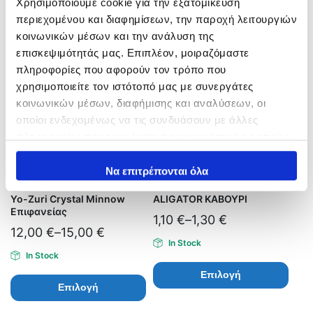
Χρησιμοποιούμε cookie για την εξατομίκευση
Επιλογή
περιεχομένου και διαφημίσεων, την παροχή λειτουργιών
κοινωνικών μέσων και την ανάλυση της
επισκεψιμότητάς μας. Επιπλέον, μοιραζόμαστε
πληροφορίες που αφορούν τον τρόπο που
χρησιμοποιείτε τον ιστότοπό μας με συνεργάτες
κοινωνικών μέσων, διαφήμισης και αναλύσεων, οι
οποίοι ενδεχομένως να τις συνδυάσουν με άλλες
πληροφορίες που τους έχετε παραχωρήσει ή τις οποίες
έχουν συλλέξει σε σχέση με την από μέρους σας χρήση
των υπηρεσιών τους.
Να επιτρέπονται όλα
Yo-Zuri Crystal Minnow
ALIGATOR ΚΑΒΟΥΡΙ
Επιφανείας
1,10
€
–
1,30
€
12,00
€
–
15,00
€
In Stock
In Stock
Επιλογή
Επιλογή