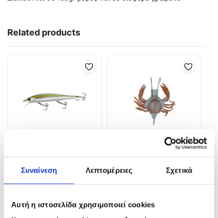
Related products
Τεχνητό Yo-Zuri 3DB
ALIGATOR ΟΚΤΑΠΟΔΙΕΡΑ
Συναίνεση
Λεπτομέρειες
Σχετικά
Jerkbait 110™ Suspending
5,50
€
–
8,80
€
12,00
€
In Stock
In Stock
Αυτή η ιστοσελίδα χρησιμοποιεί cookies
Επιλογή