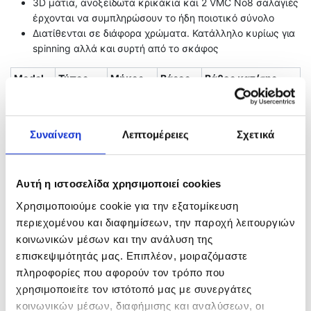
3D μάτια, ανοξείδωτα κρικάκια και 2 VMC Νο8 σαλαγιές
έρχονται να συμπληρώσουν το ήδη ποιοτικό σύνολο
Διατίθενται σε διάφορα χρώματα. Κατάλληλο κυρίως για
spinning αλλά και συρτή από το σκάφος
Model
Τύπος
Μήκος
Βάρος
Βάθος κατ/σης
FS14C
Floating
10.0cm
9.5gr
0-0.7mt
Συναίνεση
Λεπτομέρειες
Σχετικά
Related products
Αυτή η ιστοσελίδα χρησιμοποιεί cookies
Χρησιμοποιούμε cookie για την εξατομίκευση
περιεχομένου και διαφημίσεων, την παροχή λειτουργιών
κοινωνικών μέσων και την ανάλυση της
επισκεψιμότητάς μας. Επιπλέον, μοιραζόμαστε
πληροφορίες που αφορούν τον τρόπο που
χρησιμοποιείτε τον ιστότοπό μας με συνεργάτες
κοινωνικών μέσων, διαφήμισης και αναλύσεων, οι