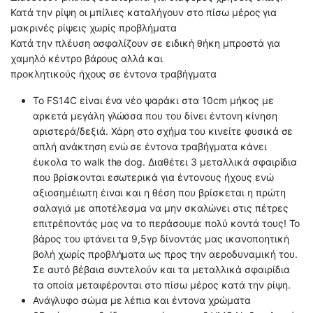
Κατά την ρίψη οι μπίλιες καταλήγουν στο πίσω μέρος για
μακρινές ρίψεις χωρίς προβλήματα
Κατά την πλέυση ασφαλίζουν σε ειδική θήκη μπροστά για
χαμηλό κέντρο βάρους αλλά και
προκλητικούς ήχους σε έντονα τραβήγματα
Το FS14C είναι ένα νέo ψαράκι στα 10cm μήκος με
αρκετά μεγάλη γλώσσα που του δίνει έντονη κίνηση
αριστερά/δεξιά. Χάρη στο σχήμα του κινείτε φυσικά σε
απλή ανάκτηση ενώ σε έντονα τραβήγματα κάνει
έυκολα το walk the dog. Διαθέτει 3 μεταλλικά σφαιρίδια
που βρίσκονται εσωτερικά για έντονους ήχους ενώ
αξιοσημέιωτη έιναι και η θέση που βρίσκεται η πρώτη
σαλαγιά με αποτέλεσμα να μην σκαλώνει στις πέτρες
επιτρέποντάς μας να το περάσουμε πολύ κοντά τους! Το
βάρος του φτάνει τα 9,5γρ δίνοντάς μας ικανοποητική
βολή χωρίς προβλήματα ως προς την αεροδυναμική του.
Σε αυτό βέβαια συντελούν και τα μεταλλικά σφαιρίδια
τα οποία μεταφέρονται στο πίσω μέρος κατά την ρίψη.
Ανάγλυφο σώμα με λέπια και έντονα χρώματα