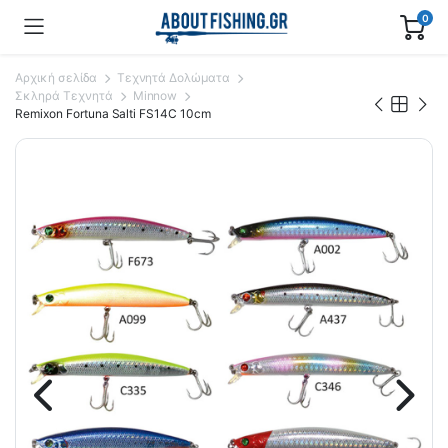
0
Αρχική σελίδα
Τεχνητά Δολώματα
Σκληρά Τεχνητά
Minnow
Remixon Fortuna Salti FS14C 10cm