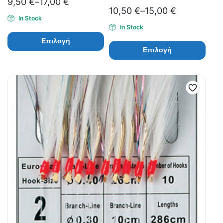
9,50
€
–
17,00
€
10,50
€
–
15,00
€
In Stock
In Stock
Επιλογή
Επιλογή