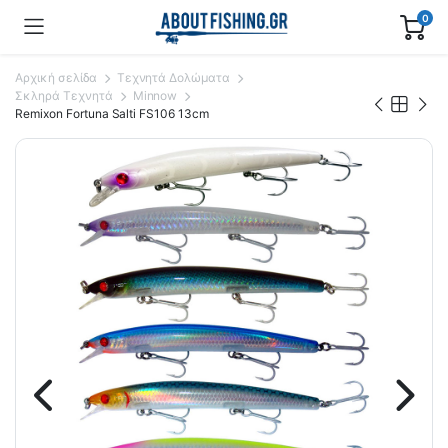
0
Αρχική σελίδα
Τεχνητά Δολώματα
Σκληρά Τεχνητά
Minnow
Remixon Fortuna Salti FS106 13cm