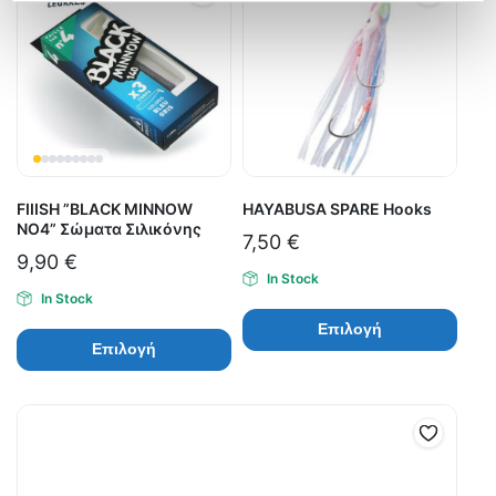
FIIISH ”BLACK MINNOW
HAYABUSA SPARE Hooks
ΝΟ4” Σώματα Σιλικόνης
7,50
€
9,90
€
In Stock
In Stock
Επιλογή
Επιλογή