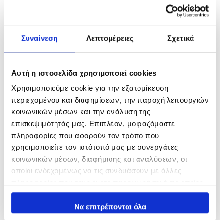
Συναίνεση
Λεπτομέρειες
Σχετικά
Αυτή η ιστοσελίδα χρησιμοποιεί cookies
Χρησιμοποιούμε cookie για την εξατομίκευση
περιεχομένου και διαφημίσεων, την παροχή λειτουργιών
κοινωνικών μέσων και την ανάλυση της
FIIISH ”BLACK MINNOW
Savage Gear Needle Jig
επισκεψιμότητάς μας. Επιπλέον, μοιραζόμαστε
ΝΟ6” Σώματα Σιλικόνης
10,00
€
–
14,40
€
πληροφορίες που αφορούν τον τρόπο που
14,50
€
χρησιμοποιείτε τον ιστότοπό μας με συνεργάτες
In Stock
In Stock
κοινωνικών μέσων, διαφήμισης και αναλύσεων, οι
Επιλογή
οποίοι ενδεχομένως να τις συνδυάσουν με άλλες
Επιλογή
πληροφορίες που τους έχετε παραχωρήσει ή τις οποίες
έχουν συλλέξει σε σχέση με την από μέρους σας χρήση
των υπηρεσιών τους.
Να επιτρέπονται όλα