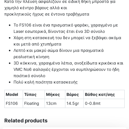
Κατά την πλέυση ασφαλίζουν σε ειδική θήκη μπροστά για
χαμηλό κέντρο βάρους αλλά και
προκλητικούς ήχους σε έντονα τραβήγματα
Το FS106 είναι ένα πρισματικό ψαράκι, χαραγμένο με
Laser εσωτερικά, δίνοντας έτσι ένα 3D σύνολο
Χάρη στη κατασκευή του δεν μπορεί να ξεβάψει ακόμα
και μετά από χτυπήματα
Λεπτό και μακρύ σώμα δίνουν μια πραγματικά
ρεαλιστική κίνηση
3D κόκκινα, χαραγμένα λέπια, ανοξείδωτα κρικάκια και
VMC Νο6 σαλαγιές έρχονται να συμπληρώσουν το ήδη
ποιότικό σύνολο
Πολύ καλή ποιότητα κατασκευής
Model
Τύπος
Μήκος
Βάρος
Βάθος κατ/σης
FS106
Floating
13cm
14.5gr
0-0.8mt
Related products