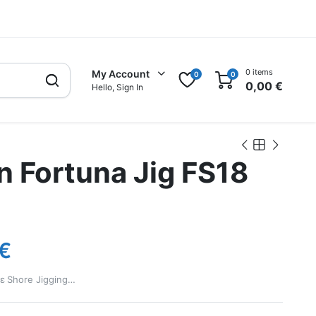
0 items
My Account
0
0
0,00
€
Hello, Sign In
 Fortuna Jig FS18
€
ε Shore Jigging…