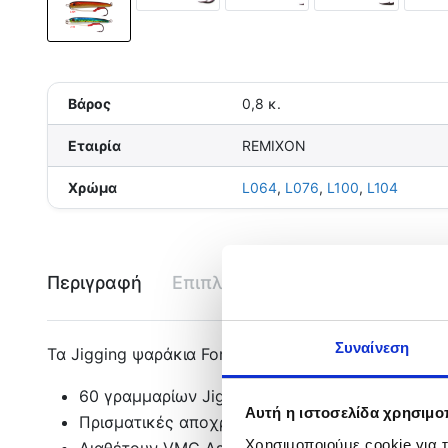
Βάρος
0,8 κ.
Εταιρία
REMIXON
Χρώμα
L064
,
L076
,
L100
,
L104
Περιγραφή
Επιπλέον πληροφορίες
Εται
Συναίνεση
Τα Jigging ψαράκια Fortuna αποτελούν μέλος της ν
60 γραμμαρίων Jig με κοντό και χοντρό σώμα (
Αυτή η ιστοσελίδα χρησιμοπ
Πρισματικές αποχρώσεις και 3D μάτια
Χρησιμοποιούμε cookie για 
Διαθέτουν VMC Assist Αγκίστρι δεμένο σε ανο