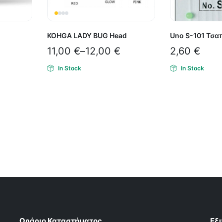
KOHGA LADY BUG Head
Uno S-101 Τσα
11,00
€
–
12,00
€
2,60
€
In Stock
In Stock
Ωράριο Καταστήματος
Εξ