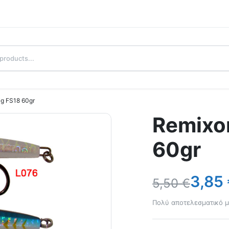
ig FS18 60gr
Remixon
60gr
3,85
5,50
€
Πολύ αποτελεσματικό μ