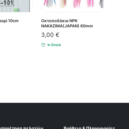
παρί 10cm
Οκταποδάκια NPK
NAKAZIMA(JAPAN) 60mm
3,00
€
In Stock
υπηρέτηση πελατών
Βοήθεια & Πληροφορίες