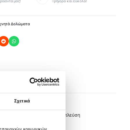
ροϊόντα μας!
Γρήγορα και εύκολα!
χνητά Δολώματα
Σχετικά
i Jig
ατέβασμα καθώς και καλύτερη πλεύση
λειτουργιών κοινωνικών