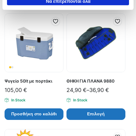
των υπηρεσιών τους.
Να επιτρέπονται όλα
Ψυγείο 50lt με πορτάκι
ΘΗΚΗ ΓΙΑ ΠΛΑΝΑ 9880
105,00
€
24,90
€
–
36,90
€
In Stock
In Stock
Προσθήκη στο καλάθι
Επιλογή