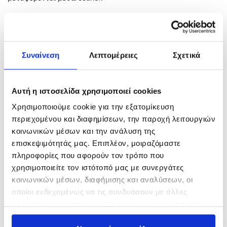
Related products
Συναίνεση
Λεπτομέρειες
Σχετικά
Αυτή η ιστοσελίδα χρησιμοποιεί cookies
Χρησιμοποιούμε cookie για την εξατομίκευση
περιεχομένου και διαφημίσεων, την παροχή λειτουργιών
κοινωνικών μέσων και την ανάλυση της
επισκεψιμότητάς μας. Επιπλέον, μοιραζόμαστε
πληροφορίες που αφορούν τον τρόπο που
χρησιμοποιείτε τον ιστότοπό μας με συνεργάτες
ΓΑΝΤΖΟΣ STAINLESS STEEL
Behr ΑΠΟΧΗ FLOATING
κοινωνικών μέσων, διαφήμισης και αναλύσεων, οι
15,00
€
26,00
€
οποίοι ενδεχομένως να τις συνδυάσουν με άλλες
In Stock
In Stock
πληροφορίες που τους έχετε παραχωρήσει ή τις οποίες
έχουν συλλέξει σε σχέση με την από μέρους σας χρήση
Προσθήκη στο καλάθι
Προσθήκη στο καλάθι