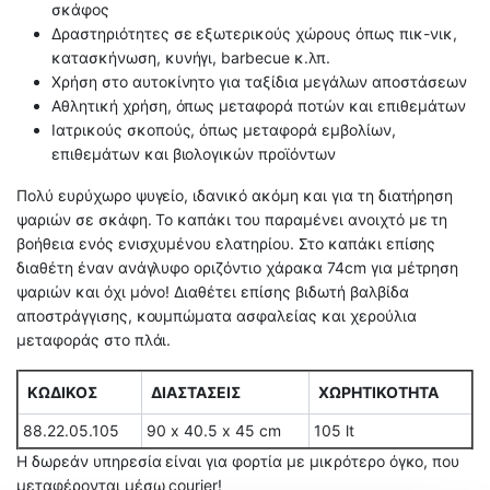
σκάφος
Δραστηριότητες σε εξωτερικούς χώρους όπως πικ-νικ,
κατασκήνωση, κυνήγι, barbecue κ.λπ.
Χρήση στο αυτοκίνητο για ταξίδια μεγάλων αποστάσεων
Αθλητική χρήση, όπως μεταφορά ποτών και επιθεμάτων
Ιατρικούς σκοπούς, όπως μεταφορά εμβολίων,
επιθεμάτων και βιολογικών προϊόντων
Πολύ ευρύχωρο ψυγείο, ιδανικό ακόμη και για τη διατήρηση
ψαριών σε σκάφη. Το καπάκι του παραμένει ανοιχτό με τη
βοήθεια ενός ενισχυμένου ελατηρίου. Στο καπάκι επίσης
διαθέτη έναν ανάγλυφο οριζόντιο χάρακα 74cm για μέτρηση
ψαριών και όχι μόνο! Διαθέτει επίσης βιδωτή βαλβίδα
αποστράγγισης, κουμπώματα ασφαλείας και χερούλια
μεταφοράς στο πλάι.
ΚΩΔΙΚΟΣ
ΔΙΑΣΤΑΣΕΙΣ
ΧΩΡΗΤΙΚΟΤΗΤΑ
88.22.05.105
90
x
40.5
x
45
cm
105 lt
Η δωρεάν υπηρεσία είναι για φορτία με μικρότερο όγκο, που
μεταφέρονται μέσω courier!