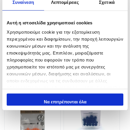
Συναίνεση
Λεπτομέρειες
Σχετικά
Αυτή η ιστοσελίδα χρησιμοποιεί cookies
XESTA ASSIST PE Pink with
LURE Snap
FLUORO CORE/ Νήμα
3,70
€
Χρησιμοποιούμε cookie για την εξατομίκευση
κατασκευής Assist Hook
140lb 4 m
περιεχομένου και διαφημίσεων, την παροχή λειτουργιών
In Stock
κοινωνικών μέσων και την ανάλυση της
8,90
€
9,50
€
επισκεψιμότητάς μας. Επιπλέον, μοιραζόμαστε
Επιλογή
In Stock
πληροφορίες που αφορούν τον τρόπο που
χρησιμοποιείτε τον ιστότοπό μας με συνεργάτες
Προσθήκη στο καλάθι
κοινωνικών μέσων, διαφήμισης και αναλύσεων, οι
οποίοι ενδεχομένως να τις συνδυάσουν με άλλες
πληροφορίες που τους έχετε παραχωρήσει ή τις οποίες
έχουν συλλέξει σε σχέση με την από μέρους σας χρήση
των υπηρεσιών τους.
Να επιτρέπονται όλα