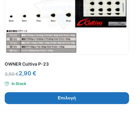
OWNER Cultiva P-23
2,90
€
3,50
€
In Stock
Επιλογή