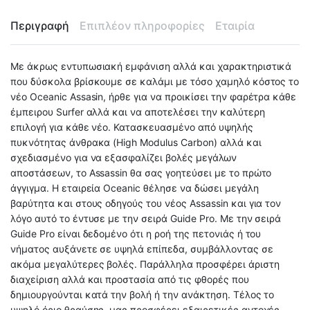
Περιγραφή
Επιπλέον πληροφορίες
Εταιρία
Με άκρως εντυπωσιακή εμφάνιση αλλά και χαρακτηριστικά
που δύσκολα βρίσκουμε σε καλάμι με τόσο χαμηλό κόστος το
νέο Oceanic Assasin, ήρθε για να προικίσει την φαρέτρα κάθε
έμπειρου Surfer αλλά και να αποτελέσει την καλύτερη
επιλογή για κάθε νέο. Κατασκευασμένο από υψηλής
πυκνότητας άνθρακα (High Modulus Carbon) αλλά και
σχεδιασμένο για να εξασφαλίζει βολές μεγάλων
αποστάσεων, το Assassin θα σας γοητεύσει με το πρώτο
άγγιγμα. Η εταιρεία Oceanic θέλησε να δώσει μεγάλη
βαρύτητα και στους οδηγούς του νέος Assassin και για τον
λόγο αυτό το έντυσε με την σειρά Guide Pro. Με την σειρά
Guide Pro είναι δεδομένο ότι η ροή της πετονιάς ή του
νήματος αυξάνετε σε υψηλά επίπεδα, συμβάλλοντας σε
ακόμα μεγαλύτερες βολές. Παράλληλα προσφέρει άριστη
διαχείριση αλλά και προστασία από τις φθορές που
δημιουργούνται κατά την βολή ή την ανάκτηση. Τέλος το
υψηλό όριο θραύσης, μας προσφέρει εξαιρετικές αντοχές