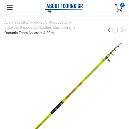
0
Αρχική σελίδα
Καλάμια Ψαρέματος
Καλάμια Ψαρέματος Casting-Surfcasting
Oceanic Team Assassin 4.20m