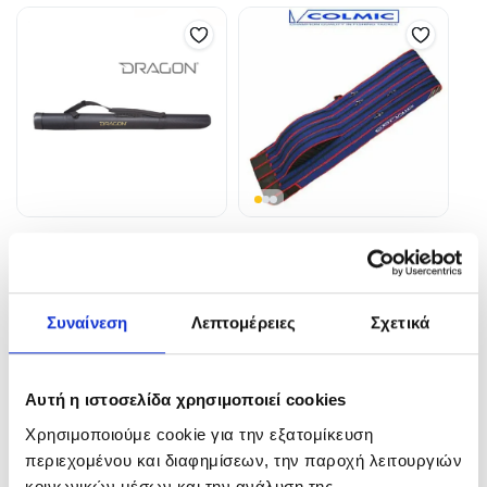
Dragon Θήκες Σκληρές PCV
ΘΗΚΗ ΚΑΛΑΜΙΩΝ COLMIC
BOLO 003
44,00
€
–
52,50
€
101,60
€
In Stock
Συναίνεση
Λεπτομέρειες
Σχετικά
In Stock
Επιλογή
Προσθήκη στο καλάθι
Αυτή η ιστοσελίδα χρησιμοποιεί cookies
Χρησιμοποιούμε cookie για την εξατομίκευση
περιεχομένου και διαφημίσεων, την παροχή λειτουργιών
κοινωνικών μέσων και την ανάλυση της