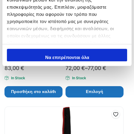
επισκεψιμότητάς μας. Επιπλέον, μοιραζόμαστε
πληροφορίες που αφορούν τον τρόπο που
χρησιμοποιείτε τον ιστότοπό μας με συνεργάτες
κοινωνικών μέσων, διαφήμισης και αναλύσεων, οι
οποίοι ενδεχομένως να τις συνδυάσουν με άλλες
πληροφορίες που τους έχετε παραχωρήσει ή τις οποίες
έχουν συλλέξει σε σχέση με την από μέρους σας χρήση
Θήκη Καλαμιών COLMIC
Dragon GP Concept 2πλή
των υπηρεσιών τους.
Να επιτρέπονται όλα
Surf Extra
Θήκη Καλαμιών Σκληρή
83,00
€
72,00
€
–
77,00
€
In Stock
In Stock
Προσθήκη στο καλάθι
Επιλογή