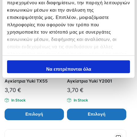
περιεχομένου και διαφημίσεων, την παροχή λειτουργιών
κοινωνικών μέσων και την ανάλυση της
επισκεψιμότητάς μας. Επιπλέον, μοιραζόμαστε
πληροφορίες που αφορούν τον τρόπο που
χρησιμοποιείτε τον ιστότοπό μας με συνεργάτες
κοινωνικών μέσων, διαφήμισης και αναλύσεων, οι
οποίοι ενδεχομένως να τις συνδυάσουν με άλλες
πληροφορίες που τους έχετε παραχωρήσει ή τις οποίες
έχουν συλλέξει σε σχέση με την από μέρους σας χρήση
των υπηρεσιών τους.
Να επιτρέπονται όλα
Αγκίστρια Yuki TX55
Αγκίστρια Yuki Y2001
3,70
€
3,70
€
In Stock
In Stock
Επιλογή
Επιλογή