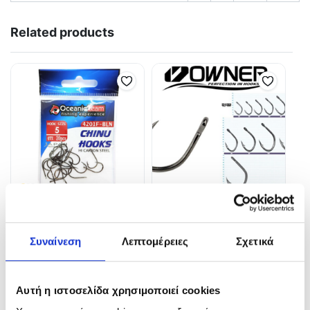
Related products
Oceanic Team 4201F BLN
Owner 5129 Offshore (#5/0,
Αγκίστρι Chinu με παλέτα
8pcs)
Συναίνεση
Λεπτομέρειες
Σχετικά
(20pcs)
7,00
€
2,20
€
In Stock
In Stock
Αυτή η ιστοσελίδα χρησιμοποιεί cookies
Προσθήκη στο καλάθι