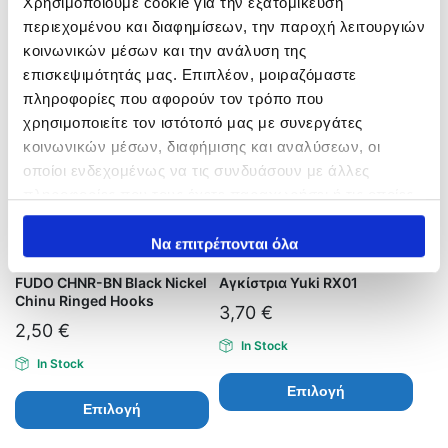
Χρησιμοποιούμε cookie για την εξατομίκευση
Επιλογή
περιεχομένου και διαφημίσεων, την παροχή λειτουργιών
κοινωνικών μέσων και την ανάλυση της
επισκεψιμότητάς μας. Επιπλέον, μοιραζόμαστε
πληροφορίες που αφορούν τον τρόπο που
χρησιμοποιείτε τον ιστότοπό μας με συνεργάτες
κοινωνικών μέσων, διαφήμισης και αναλύσεων, οι
οποίοι ενδεχομένως να τις συνδυάσουν με άλλες
πληροφορίες που τους έχετε παραχωρήσει ή τις οποίες
έχουν συλλέξει σε σχέση με την από μέρους σας χρήση
των υπηρεσιών τους.
Να επιτρέπονται όλα
FUDO CHNR-BN Black Nickel
Αγκίστρια Yuki RX01
Chinu Ringed Hooks
3,70
€
2,50
€
In Stock
In Stock
Επιλογή
Επιλογή