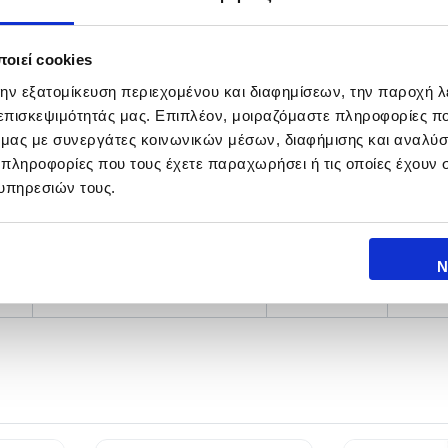
1.38 m
167 gr
2 p
οιεί cookies
1.41 m
164 gr
2 p
την εξατομίκευση περιεχομένου και διαφημίσεων, την παροχή 
 επισκεψιμότητάς μας. Επιπλέον, μοιραζόμαστε πληροφορίες π
1.43 m
156 gr
2 p
ό μας με συνεργάτες κοινωνικών μέσων, διαφήμισης και αναλύσ
 πληροφορίες που τους έχετε παραχωρήσει ή τις οποίες έχουν σ
1.38 m
167 gr
2 p
υπηρεσιών τους.
1.41 m
164 gr
2 p
Ν
1.43 m
156 gr
2 p