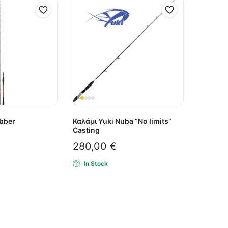
bber
Καλάμι Yuki Nuba “No limits”
Casting
280,00
€
In Stock