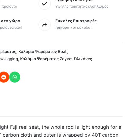
y προϊόντα
Υψηλής ποιότητας εξοπλισμός
ς στο χώρο
Εύκολες Επιστροφές
ροϊόντα μας!
Γρήγορα και εύκολα!
,
,
αρέματος
Καλάμια Ψαρέματος Boat
,
w Jigging
Καλάμια Ψαρέματος Ζογκα-Σιλικόνες
t Fuji reel seat, the whole rod is light enough for a
T carbon cloth and outer is wrapped by 40T carbon