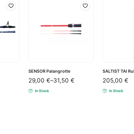
SENSOR Palangrotte
SALTIST TAI Ru
29,00
€
–
31,50
€
205,00
€
In Stock
In Stock