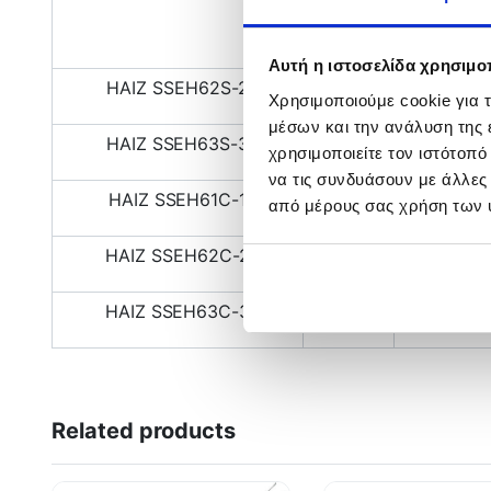
SPIN
1.85 m
Αυτή η ιστοσελίδα χρησιμοπ
ΗΑΙΖ SSEH62S-2
SPIN
1.88 m
Χρησιμοποιούμε cookie για 
μέσων και την ανάλυση της
ΗΑΙΖ SSEH63S-3
SPIN
1.90 m
χρησιμοποιείτε τον ιστότοπ
να τις συνδυάσουν με άλλες
ΗΑΙΖ SSEH61C-1
CAST
1.85 m
από μέρους σας χρήση των 
ΗΑΙΖ SSEH62C-2
CAST
1.88 m
ΗΑΙΖ SSEH63C-3
CAST
1.90 m
Related products