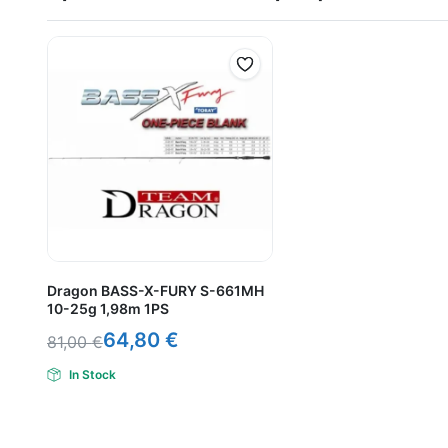
Dragon BASS-X-FURY S-661MH
10-25g 1,98m 1PS
64,80
€
81,00
€
In Stock