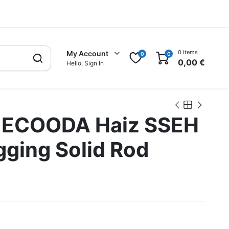
0 items
My Account
0
0
0,00
€
Hello, Sign In
 ECOODA Haiz SSEH
gging Solid Rod