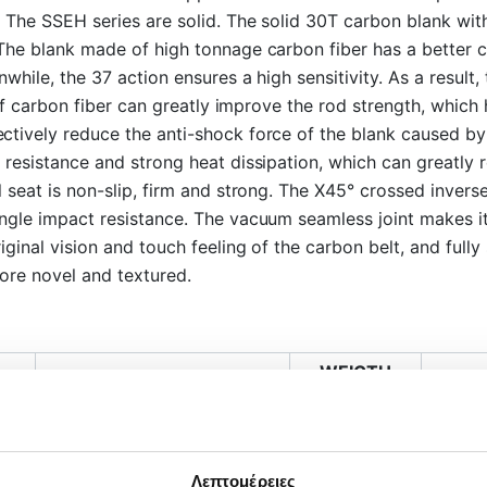
. The SSEH series are solid. The solid 30T carbon blank wit
The blank made of high tonnage carbon fiber has a better c
while, the 37 action ensures a high sensitivity. As a result,
 of carbon fiber can greatly improve the rod strength, which
tively reduce the anti-shock force of the blank caused by 
 resistance and strong heat dissipation, which can greatly 
 seat is non-slip, firm and strong. The X45° crossed inverse 
gle impact resistance. The vacuum seamless joint makes it e
iginal vision and touch feeling of the carbon belt, and fully
more novel and textured.
WEIGTH
H
LENGTH (closed)
PIE
Λεπτομέρειες