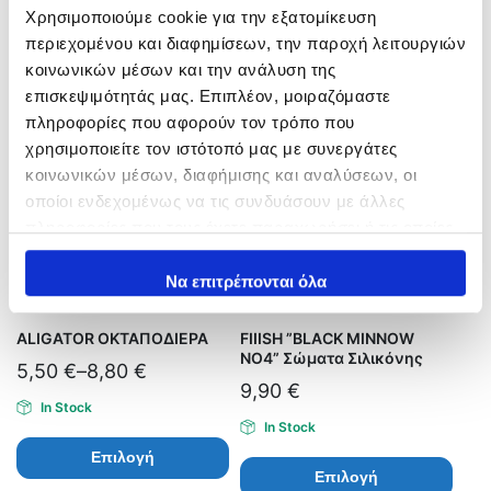
Χρησιμοποιούμε cookie για την εξατομίκευση
Επιλογή
Επιλογή
περιεχομένου και διαφημίσεων, την παροχή λειτουργιών
κοινωνικών μέσων και την ανάλυση της
επισκεψιμότητάς μας. Επιπλέον, μοιραζόμαστε
πληροφορίες που αφορούν τον τρόπο που
χρησιμοποιείτε τον ιστότοπό μας με συνεργάτες
κοινωνικών μέσων, διαφήμισης και αναλύσεων, οι
οποίοι ενδεχομένως να τις συνδυάσουν με άλλες
πληροφορίες που τους έχετε παραχωρήσει ή τις οποίες
έχουν συλλέξει σε σχέση με την από μέρους σας χρήση
των υπηρεσιών τους.
Να επιτρέπονται όλα
ALIGATOR ΟΚΤΑΠΟΔΙΕΡΑ
FIIISH ”BLACK MINNOW
ΝΟ4” Σώματα Σιλικόνης
5,50
€
–
8,80
€
9,90
€
In Stock
In Stock
Επιλογή
Επιλογή