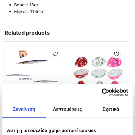
Βάρος: 18gr
Μήκος: 118mm
Related products
Συναίνεση
Λεπτομέρειες
Σχετικά
UV Needle jig
KOHGA LADY BUG Head
8,00
€
11,00
€
–
12,00
€
Αυτή η ιστοσελίδα χρησιμοποιεί cookies
In Stock
In Stock