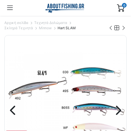
0
Αρχική σελίδα
Τεχνητά Δολώματα
Σκληρά Τεχνητά
Minnow
Hart SLAM