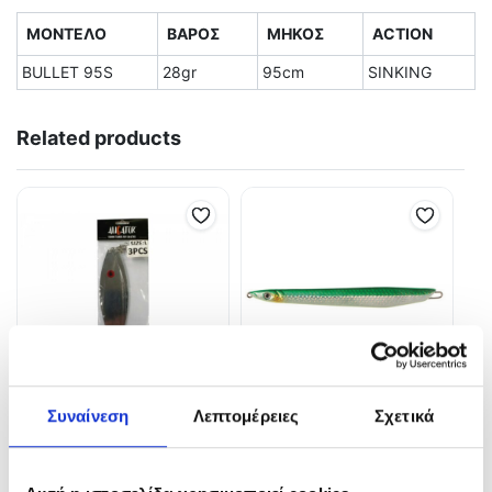
ΜΟΝΤΕΛΟ
ΒΑΡΟΣ
ΜΗΚΟΣ
ACTION
BULLET 95S
28gr
95cm
SINKING
Related products
Συναίνεση
Λεπτομέρειες
Σχετικά
ALIGATOR INOX ΨΑΡΑΚΙ
LONG KNIFE Jig 250gr 21
cm
4,60
€
4,80
€