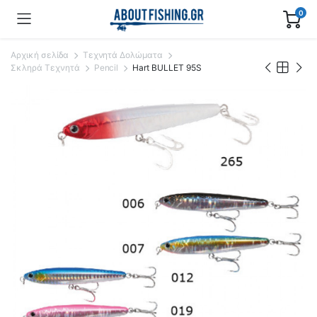
0
Αρχική σελίδα
Τεχνητά Δολώματα
Σκληρά Τεχνητά
Pencil
Hart BULLET 95S