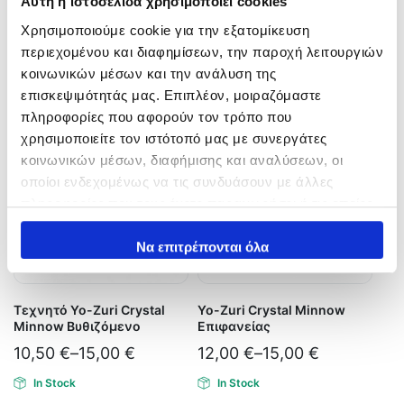
Αυτή η ιστοσελίδα χρησιμοποιεί cookies
In Stock
In Stock
Χρησιμοποιούμε cookie για την εξατομίκευση
Προσθήκη στο καλάθι
περιεχομένου και διαφημίσεων, την παροχή λειτουργιών
Επιλογή
κοινωνικών μέσων και την ανάλυση της
επισκεψιμότητάς μας. Επιπλέον, μοιραζόμαστε
πληροφορίες που αφορούν τον τρόπο που
χρησιμοποιείτε τον ιστότοπό μας με συνεργάτες
κοινωνικών μέσων, διαφήμισης και αναλύσεων, οι
οποίοι ενδεχομένως να τις συνδυάσουν με άλλες
πληροφορίες που τους έχετε παραχωρήσει ή τις οποίες
έχουν συλλέξει σε σχέση με την από μέρους σας χρήση
των υπηρεσιών τους.
Να επιτρέπονται όλα
Τεχνητό Yo-Zuri Crystal
Yo-Zuri Crystal Minnow
Minnow Βυθιζόμενο
Επιφανείας
10,50
€
–
15,00
€
12,00
€
–
15,00
€
In Stock
In Stock