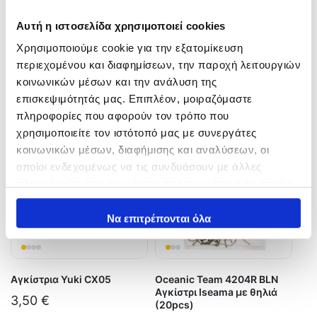
Medium JF-36
Minnow
Αυτή η ιστοσελίδα χρησιμοποιεί cookies
6,50
€
4,95
€
–
5,95
€
Χρησιμοποιούμε cookie για την εξατομίκευση
In Stock
In Stock
περιεχομένου και διαφημίσεων, την παροχή λειτουργιών
κοινωνικών μέσων και την ανάλυση της
Επιλογή
Επιλογή
επισκεψιμότητάς μας. Επιπλέον, μοιραζόμαστε
πληροφορίες που αφορούν τον τρόπο που
χρησιμοποιείτε τον ιστότοπό μας με συνεργάτες
κοινωνικών μέσων, διαφήμισης και αναλύσεων, οι
οποίοι ενδεχομένως να τις συνδυάσουν με άλλες
πληροφορίες που τους έχετε παραχωρήσει ή τις οποίες
έχουν συλλέξει σε σχέση με την από μέρους σας χρήση
των υπηρεσιών τους.
Να επιτρέπονται όλα
Αγκίστρια Yuki CX05
Oceanic Team 4204R BLN
Αγκίστρι Iseama με θηλιά
3,50
€
(20pcs)