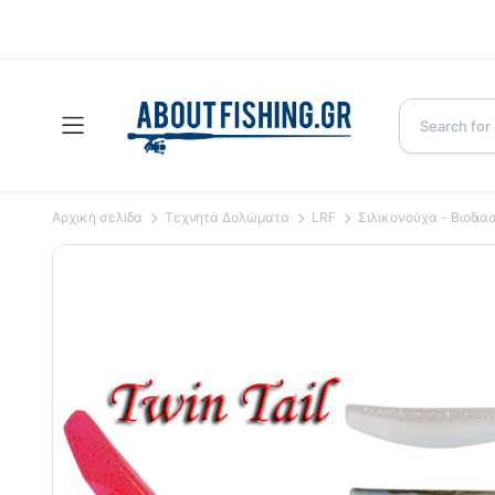
Αρχική σελίδα
Τεχνητά Δολώματα
LRF
Σιλικονούχα - Βιοδι