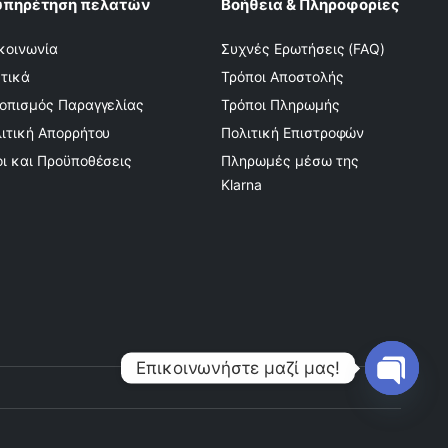
υπηρέτηση πελατών
Βοήθεια & Πληροφορίες
κοινωνία
Συχνές Ερωτήσεις (FAQ)
τικά
Τρόποι Αποστολής
οπισμός Παραγγελίας
Τρόποι Πληρωμής
ιτική Απορρήτου
Πολιτική Επιστροφών
ι και Προϋποθέσεις
Πληρωμές μέσω της
Klarna
Επικοινωνήστε μαζί μας!
Open
chaty