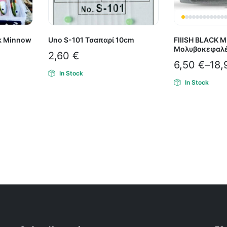
ck Minnow
Uno S-101 Τσαπαρί 10cm
FIIISH BLACK 
Μολυβοκεφαλ
2,60
€
6,50
€
–
18,
In Stock
In Stock