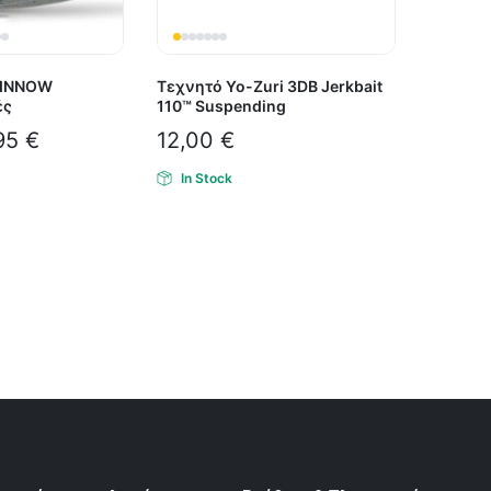
MINNOW
Τεχνητό Yo-Zuri 3DB Jerkbait
ές
110™ Suspending
95
€
12,00
€
In Stock