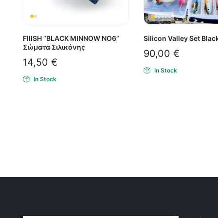
FIIISH ”BLACK MINNOW ΝΟ6”
Silicon Valley Set Bla
Σώματα Σιλικόνης
90,00
€
14,50
€
In Stock
In Stock