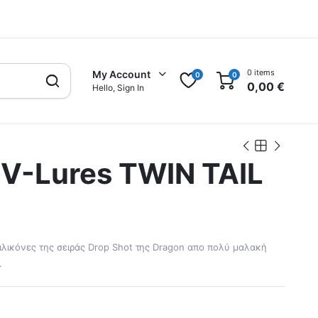
0 items
My Account
0
0
0,00
€
Hello, Sign In
 V-Lures TWIN TAIL
 σιλικόνες της σειράς Drop Shot της Dragon απο πολύ μαλακή
.