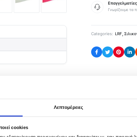
Επαγγελματίε
Γνωρίζουμε τα π
,
Categories:
LRF
Σιλικ
ρία
Λεπτομέρειες
Shot της Dragon απο πολύ μαλακή σιλικόνη με διπλή ουρά
eed ή με Offset αγκίστρι και για βάρος Flexi Head.
οιεί cookies
 τεχνική Drop Shot
την εξατομίκευση περιεχομένου και διαφημίσεων, την παροχή 