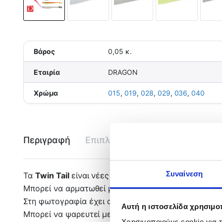
Βάρος
0,05 κ.
Εταιρία
DRAGON
Χρώμα
015
,
019
,
028
,
029
,
036
,
040
Περιγραφή
Επιπλέον πληροφορίες
Εται
Συναίνεση
Τα
Twin Tail
είναι νέες σιλικόνες της σειράς Drop 
Μπορεί να αρματωθεί με μολυβοκεφαλή της σειράς Sp
Στη φωτογραφία έχει αρματωθεί με Speed 4/0 10gr
Αυτή η ιστοσελίδα χρησιμοπ
Μπορεί να ψαρευτεί με ανάκτηση και jerks ή με την
Χρησιμοποιούμε cookie για 