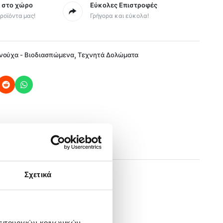
ς στο χώρο
Εύκολες Επιστροφές
ροϊόντα μας!
Γρήγορα και εύκολα!
,
ονούχα - Βιοδιασπώμενα
Τεχνητά Δολώματα
Σχετικά
λειτουργιών κοινωνικών