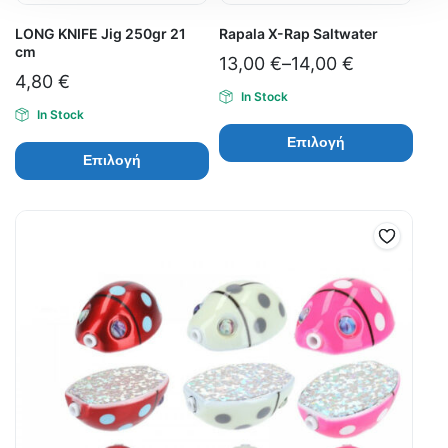
LONG KNIFE Jig 250gr 21
Rapala X-Rap Saltwater
cm
13,00
€
–
14,00
€
4,80
€
In Stock
In Stock
Επιλογή
Επιλογή