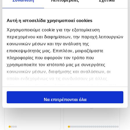
Αυτή η ιστοσελίδα χρησιμοποιεί cookies
EMERALDAS Nude
Οκταποδάκια NPK
NAKAZIMA(JAPAN) 60mm
Χρησιμοποιούμε cookie για την εξατομίκευση
12,40
€
περιεχομένου και διαφημίσεων, την παροχή λειτουργιών
3,00
€
In Stock
κοινωνικών μέσων και την ανάλυση της
In Stock
επισκεψιμότητάς μας. Επιπλέον, μοιραζόμαστε
Επιλογή
πληροφορίες που αφορούν τον τρόπο που
Προσθήκη στο καλάθι
χρησιμοποιείτε τον ιστότοπό μας με συνεργάτες
κοινωνικών μέσων, διαφήμισης και αναλύσεων, οι
οποίοι ενδεχομένως να τις συνδυάσουν με άλλες
πληροφορίες που τους έχετε παραχωρήσει ή τις οποίες
έχουν συλλέξει σε σχέση με την από μέρους σας χρήση
των υπηρεσιών τους.
Να επιτρέπονται όλα