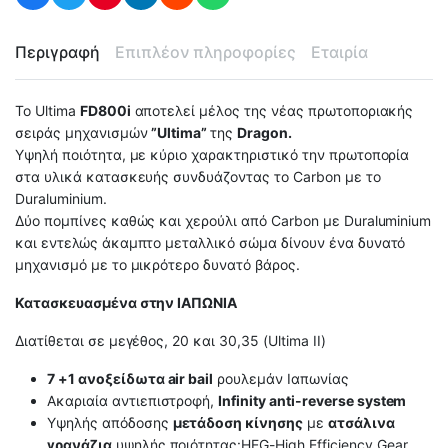
Περιγραφή
Επιπλέον πληροφορίες
Εταιρία
Το Ultima
FD800i
αποτελεί μέλος της νέας πρωτοποριακής
σειράς μηχανισμών
”Ultima”
της
Dragon.
Υψηλή ποιότητα, με κύριο χαρακτηριστικό την πρωτοπορία
στα υλικά κατασκευής συνδυάζοντας το Carbon με το
Duraluminium.
Δύο πομπίνες καθώς και χερούλι από Carbon με Duraluminium
και εντελώς άκαμπτο μεταλλικό σώμα δίνουν ένα δυνατό
μηχανισμό με το μικρότερο δυνατό βάρος.
Κατασκευασμένα στην ΙΑΠΩΝΙΑ
Διατίθεται σε μεγέθος, 20 και 30,35 (Ultima II)
7 +1 ανοξείδωτα air bail
ρουλεμάν Ιαπωνίας
Ακαριαία αντιεπιστροφή,
Infinity anti-reverse system
Υψηλής απόδοσης
μετάδοση κίνησης
με
ατσάλινα
γρανάζια
υψηλής ποιότητας:HEG-High Efficiency Gear