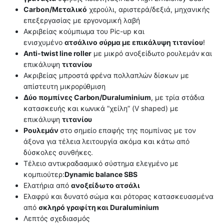
Carbon/Μεταλικό
χερούλι, αριστερά/δεξιά, μηχανικής
επεξεργασίας με εργονομική λαβή
Ακριβείας κούμπωμα του Pic-up και
ενισχυμένο
ατσάλινο σύρμα με επικάλυψη τιτανίου
!
Αnti-twist
line roller
με μικρό ανοξείδωτο ρουλεμάν και
επικάλυψη
τιτανίου
Ακριβείας μπροστά φρένα πολλαπλών δίσκων με
απίστευτη μικρορύθμιση
Δύο πομπίνες Carbon/Duraluminium
, με τρία στάδια
κατασκευής και κωνικά ”χείλη” (V shaped) με
επικάλυψη
τιτανίου
Ρουλεμάν
στο σημείο επαφής της πομπίνας με τον
άξονα για τέλεια λειτουργία ακόμα και κάτω από
δύσκολες συνθήκες.
Τέλειο αντικραδασμικό σύστημα ελεγμένο με
κομπιούτερ:
Dynamic balance SBS
Ελατήρια από
ανοξείδωτο ατσάλι
Ελαφρύ και δυνατό σώμα και ρότορας κατασκευασμένα
από
σκληρό γραφίτη και Duraluminium
Λεπτός σχεδιασμός