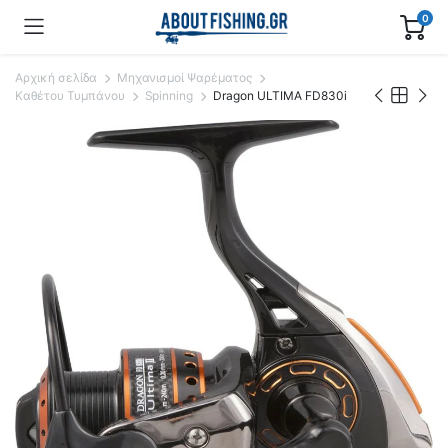
0
Αρχική σελίδα
Μηχανισμοί Ψαρέματος
Καθέτου Τυμπάνου
Spinning
Dragon ULTIMA FD830i