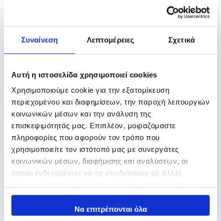
Συναίνεση
Λεπτομέρειες
Σχετικά
Αυτή η ιστοσελίδα χρησιμοποιεί cookies
Χρησιμοποιούμε cookie για την εξατομίκευση
Yuki Neox Seaguar
Wanted Strike 4κλωνο
περιεχομένου και διαφημίσεων, την παροχή λειτουργιών
Fluorocarbon
9,00
€
18,00
€
κοινωνικών μέσων και την ανάλυση της
30,00
€
–
45,00
€
In Stock
επισκεψιμότητάς μας. Επιπλέον, μοιραζόμαστε
In Stock
πληροφορίες που αφορούν τον τρόπο που
Επιλογή
χρησιμοποιείτε τον ιστότοπό μας με συνεργάτες
Επιλογή
κοινωνικών μέσων, διαφήμισης και αναλύσεων, οι
οποίοι ενδεχομένως να τις συνδυάσουν με άλλες
πληροφορίες που τους έχετε παραχωρήσει ή τις οποίες
έχουν συλλέξει σε σχέση με την από μέρους σας χρήση
των υπηρεσιών τους.
Να επιτρέπονται όλα