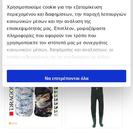
Χρησιμοποιούμε cookie για την εξατομίκευση
περιεχομένου και διαφημίσεων, την παροχή λειτουργιών
ΓΑΝΤΙΑ HALF-FULL by
ΓΑΝΤΙΑ HALF by Primus
κοινωνικών μέσων και την ανάλυση της
Primus
7,76
€
επισκεψιμότητάς μας. Επιπλέον, μοιραζόμαστε
8,00
€
πληροφορίες που αφορούν τον τρόπο που
In Stock
In Stock
χρησιμοποιείτε τον ιστότοπό μας με συνεργάτες
κοινωνικών μέσων, διαφήμισης και αναλύσεων, οι
Επιλογή
Επιλογή
οποίοι ενδεχομένως να τις συνδυάσουν με άλλες
πληροφορίες που τους έχετε παραχωρήσει ή τις οποίες
έχουν συλλέξει σε σχέση με την από μέρους σας χρήση
των υπηρεσιών τους.
Να επιτρέπονται όλα