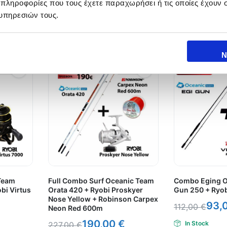
 πληροφορίες που τους έχετε παραχωρήσει ή τις οποίες έχουν σ
υπηρεσιών τους.
Ν
Team
Full Combo Surf Oceanic Team
Combo Eging O
bi Virtus
Orata 420 + Ryobi Proskyer
Gun 250 + Ryob
Nose Yellow + Robinson Carpex
93,
112,00
€
Neon Red 600m
190,00
€
In Stock
227,00
€