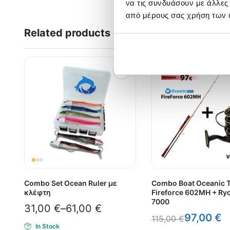
να τις συνδυάσουν με άλλες
από μέρους σας χρήση των 
Related products
Combo Set Ocean Ruler με
Combo Boat Oceanic 
κλέφτη
Fireforce 602MH + Ryo
7000
31,00
€
–
61,00
€
97,00
€
115,00
€
In Stock