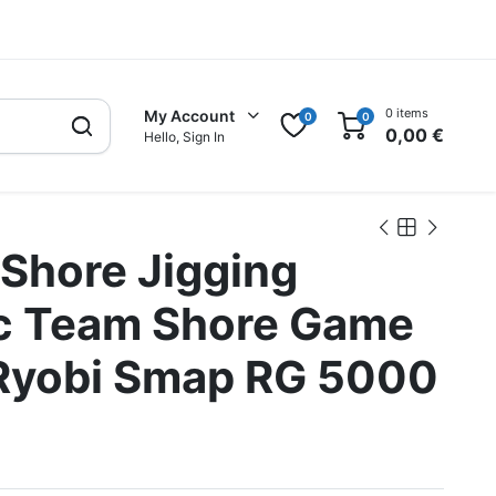
0 items
My Account
0
0
0,00
€
Hello, Sign In
Shore Jigging
c Team Shore Game
Ryobi Smap RG 5000