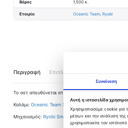
Βάρος
1,500 κ.
Εταιρία
Oceanic Team
,
Ryobi
Περιγραφή
Επιπλέον πληροφορίες
Εται
Συναίνεση
Το σετ απευθύνεται στην τεχνική του Shore Jigging
Αυτή η ιστοσελίδα χρησιμοπ
Καλάμι:
Oceanic Team Shore Game 96M
Χρησιμοποιούμε cookie για 
μέσων και την ανάλυση της
Μηχανισμός:
Ryobi Smap RG 5000
χρησιμοποιείτε τον ιστότοπ