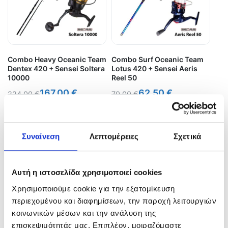
Combo Heavy Oceanic Team
Combo Surf Oceanic Team
Dentex 420 + Sensei Soltera
Lotus 420 + Sensei Aeris
10000
Reel 50
167,00
€
62,50
€
224,00
€
70,00
€
In Stock
In Stock
Προσθήκη στο καλάθι
Προσθήκη στο καλάθι
Συναίνεση
Λεπτομέρειες
Σχετικά
Αυτή η ιστοσελίδα χρησιμοποιεί cookies
Χρησιμοποιούμε cookie για την εξατομίκευση
περιεχομένου και διαφημίσεων, την παροχή λειτουργιών
κοινωνικών μέσων και την ανάλυση της
επισκεψιμότητάς μας. Επιπλέον, μοιραζόμαστε