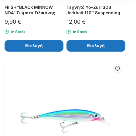
FIIISH ”BLACK MINNOW
Τεχνητό Yo-Zuri 3DB
ΝΟ4” Σώματα Σιλικόνης
Jerkbait 110™ Suspending
9,90
€
12,00
€
In Stock
In Stock
Επιλογή
Επιλογή