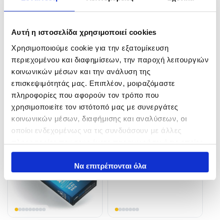
Αυτή η ιστοσελίδα χρησιμοποιεί cookies
Jigging Lure Filstar 165 –
FIIISH ”BLACK MINNOW
180g
ΝΟ6” Σώματα Σιλικόνης
Χρησιμοποιούμε cookie για την εξατομίκευση
8,00
€
14,50
€
περιεχομένου και διαφημίσεων, την παροχή λειτουργιών
κοινωνικών μέσων και την ανάλυση της
In Stock
In Stock
επισκεψιμότητάς μας. Επιπλέον, μοιραζόμαστε
πληροφορίες που αφορούν τον τρόπο που
Προσθήκη στο καλάθι
Επιλογή
χρησιμοποιείτε τον ιστότοπό μας με συνεργάτες
κοινωνικών μέσων, διαφήμισης και αναλύσεων, οι
οποίοι ενδεχομένως να τις συνδυάσουν με άλλες
πληροφορίες που τους έχετε παραχωρήσει ή τις οποίες
έχουν συλλέξει σε σχέση με την από μέρους σας χρήση
των υπηρεσιών τους.
Να επιτρέπονται όλα