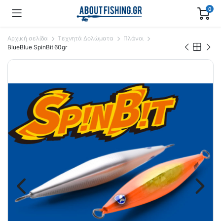
0
Αρχική σελίδα
Τεχνητά Δολώματα
Πλάνοι
BlueBlue SpinBit 60gr