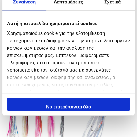
Συναίνεση
Λεπτομέρειες
Σχετικά
Αυτή η ιστοσελίδα χρησιμοποιεί cookies
Rapala X-Rap Saltwater
Yo-Zuri Crystal Minnow
Χρησιμοποιούμε cookie για την εξατομίκευση
Επιφανείας
13,00
€
–
14,00
€
περιεχομένου και διαφημίσεων, την παροχή λειτουργιών
12,00
€
–
15,00
€
κοινωνικών μέσων και την ανάλυση της
In Stock
In Stock
επισκεψιμότητάς μας. Επιπλέον, μοιραζόμαστε
Επιλογή
πληροφορίες που αφορούν τον τρόπο που
Επιλογή
χρησιμοποιείτε τον ιστότοπό μας με συνεργάτες
κοινωνικών μέσων, διαφήμισης και αναλύσεων, οι
οποίοι ενδεχομένως να τις συνδυάσουν με άλλες
πληροφορίες που τους έχετε παραχωρήσει ή τις οποίες
έχουν συλλέξει σε σχέση με την από μέρους σας χρήση
των υπηρεσιών τους.
Να επιτρέπονται όλα