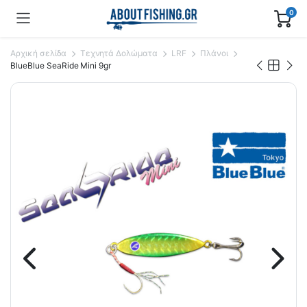
0
Αρχική σελίδα
Τεχνητά Δολώματα
LRF
Πλάνοι
BlueBlue SeaRide Mini 9gr