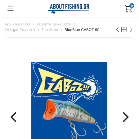
0
Αρχική σελίδα
Τεχνητά Δολώματα
Σκληρά Τεχνητά
Top Water
BlueBlue GABOZ 90