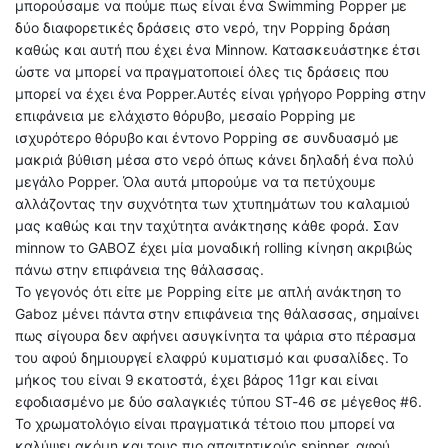
μπορούσαμε να πούμε πως είναι ένα Swimming Popper με
δύο διαφορετικές δράσεις στο νερό, την Popping δράση
καθώς και αυτή που έχει ένα Minnow. Κατασκευάστηκε έτσι
ώστε να μπορεί να πραγματοποιεί όλες τις δράσεις που
μπορεί να έχει ένα Popper.Αυτές είναι γρήγορο Popping στην
επιφάνεια με ελάχιστο θόρυβο, μεσαίο Popping με
ισχυρότερο θόρυβο και έντονο Popping σε συνδυασμό με
μακριά βύθιση μέσα στο νερό όπως κάνει δηλαδή ένα πολύ
μεγάλο Popper. Όλα αυτά μπορούμε να τα πετύχουμε
αλλάζοντας την συχνότητα των χτυπημάτων του καλαμιού
μας καθώς και την ταχύτητα ανάκτησης κάθε φορά. Σαν
minnow το GABOZ έχει μία μοναδική rolling κίνηση ακριβώς
πάνω στην επιφάνεια της θάλασσας.
Το γεγονός ότι είτε με Popping είτε με απλή ανάκτηση το
Gaboz μένει πάντα στην επιφάνεια της θάλασσας, σημαίνει
πως σίγουρα δεν αφήνει ασυγκίνητα τα ψάρια στο πέρασμα
του αφού δημιουργεί ελαφρύ κυματισμό και φυσαλίδες. Το
μήκος του είναι 9 εκατοστά, έχει βάρος 11gr και είναι
εφοδιασμένο με δύο σαλαγκιές τύπου ST-46 σε μέγεθος #6.
Το χρωματολόγιο είναι πραγματικά τέτοιο που μπορεί να
καλύψει ακόμη και τους πιο απαιτητικούς spinner, αφού