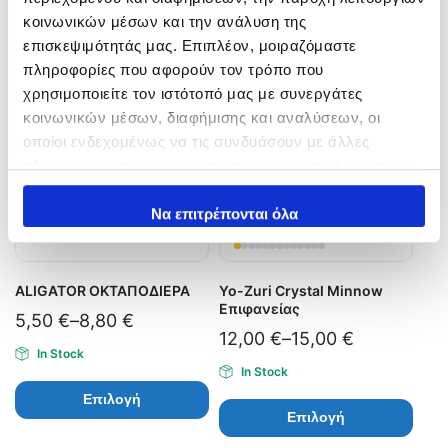
Related products
κοινωνικών μέσων και την ανάλυση της
επισκεψιμότητάς μας. Επιπλέον, μοιραζόμαστε
πληροφορίες που αφορούν τον τρόπο που
χρησιμοποιείτε τον ιστότοπό μας με συνεργάτες
κοινωνικών μέσων, διαφήμισης και αναλύσεων, οι
οποίοι ενδεχομένως να τις συνδυάσουν με άλλες
πληροφορίες που τους έχετε παραχωρήσει ή τις οποίες
έχουν συλλέξει σε σχέση με την από μέρους σας χρήση
των υπηρεσιών τους.
Να επιτρέπονται όλα
ALIGATOR ΟΚΤΑΠΟΔΙΕΡΑ
Yo-Zuri Crystal Minnow
Επιφανείας
5,50
€
–
8,80
€
12,00
€
–
15,00
€
In Stock
In Stock
Επιλογή
Επιλογή