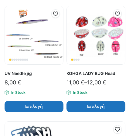
UV Needle jig
KOHGA LADY BUG Head
8,00
€
11,00
€
–
12,00
€
In Stock
In Stock
Επιλογή
Επιλογή