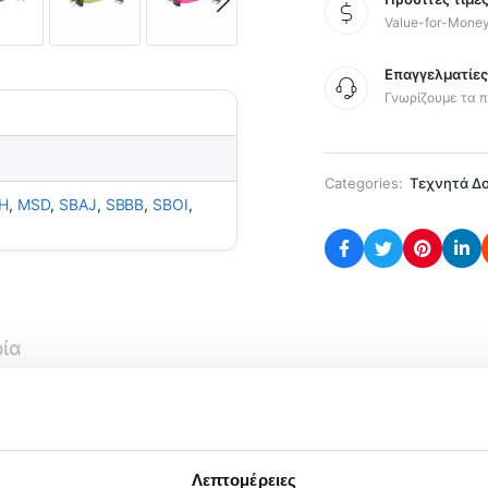
Value-for-Mone
Επαγγελματίε
Γνωρίζουμε τα π
Categories:
Τεχνητά Δ
H
,
MSD
,
SBAJ
,
SBBB
,
SBOI
,
ρία
ολύ ελκυστικά χρώματα, εκ των οποίων κάποια είναι Glow,
ει στριφτάρι Rolling που τη βοηθάει να ισορροπεί άψογα, 
Λεπτομέρειες
 φωσφόρου που προσελκύει τα καλαμάρια ακόμη περισσότε