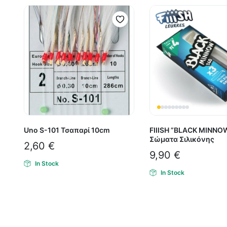
Uno S-101 Τσαπαρί 10cm
FIIISH ”BLACK MINNO
Σώματα Σιλικόνης
2,60
€
9,90
€
In Stock
In Stock