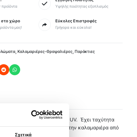
y προϊόντα
Υψηλής ποιότητας εξοπλισμός
ς στο χώρο
Εύκολες Επιστροφές
ροϊόντα μας!
Γρήγορα και εύκολα!
,
,
ολώματα
Καλαμαριέρες-Θραψαλιέρες
Παράκτιες
 κάποια Blue Glow και κάποια UV. Έχει ταχύτητα
μολύβι με σχήμα που αποτρέπει την καλαμαριέρα από
Σχετικά
ρο.