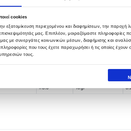
οιεί cookies
την εξατομίκευση περιεχομένου και διαφημίσεων, την παροχή 
 επισκεψιμότητάς μας. Επιπλέον, μοιραζόμαστε πληροφορίες π
ό μας με συνεργάτες κοινωνικών μέσων, διαφήμισης και αναλύσ
 πληροφορίες που τους έχετε παραχωρήσει ή τις οποίες έχουν σ
υπηρεσιών τους.
SIZE
ΒΑΡΟΣ
Τ
Ν
#3.5
19gr
3.