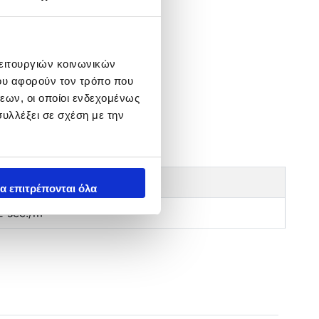
λειτουργιών κοινωνικών
ου αφορούν τον τρόπο που
εων, οι οποίοι ενδεχομένως
υλλέξει σε σχέση με την
ΑΧΥΤΗΤΑ ΒΥΘΙΣΗΣ
α επιτρέπονται όλα
2 sec./m