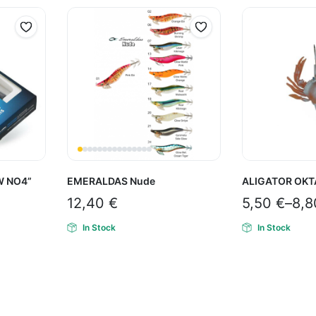
W ΝΟ4”
EMERALDAS Nude
ALIGATOR ΟΚΤ
12,40
€
5,50
€
–
8,
In Stock
In Stock