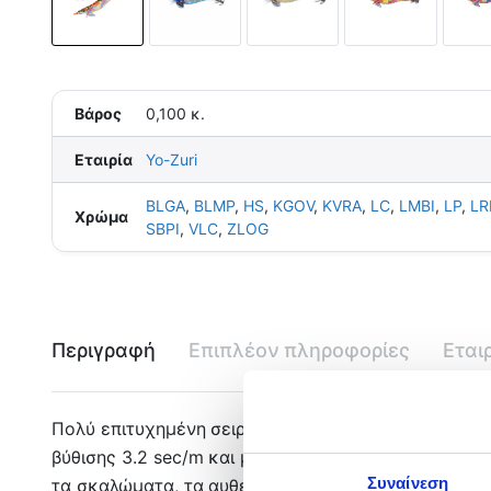
Βάρος
0,100 κ.
Εταιρία
Yo-Zuri
BLGA
,
BLMP
,
HS
,
KGOV
,
KVRA
,
LC
,
LMBI
,
LP
,
LR
Χρώμα
SBPI
,
VLC
,
ZLOG
Περιγραφή
Επιπλέον πληροφορίες
Εται
Πολύ επιτυχημένη σειρά με τέλεια ισορροπία και π
βύθισης 3.2 sec/m και μολύβι βάρους 19 gr. Διαθέτ
Συναίνεση
τα σκαλώματα, τα αυθεντικά Trick Hooks και μάτι