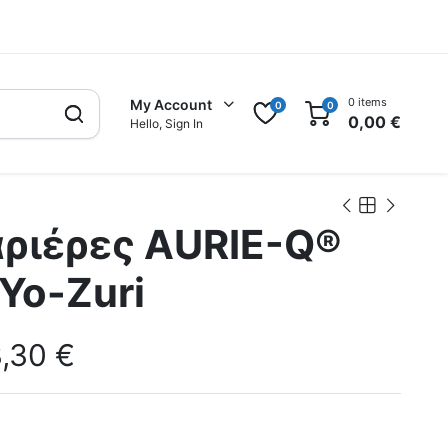
0 items
My Account
0
0
0,00
€
Hello, Sign In
ριέρες AURIE-Q®
Yo-Zuri
3,30
€