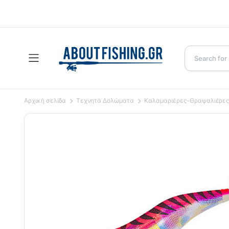
Αρχική σελίδα
Τεχνητά Δολώματα
Καλαμαριέρες-Θραψαλιέρε