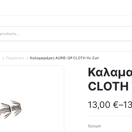
ς
Παράκτιες
Καλαμαριέρες AURIE-Q® CLOTH Yo-Zuri
Καλαμα
CLOTH 
13,00
€
–
1
Χρώμα