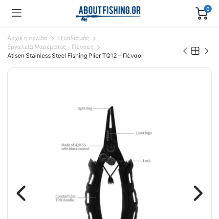
0
Αρχική σελίδα
Εξοπλισμός
Εργαλεία Ψαρέματος - Πένσες
Atisen Stainless Steel Fishing Plier TQ12 – Πένσα