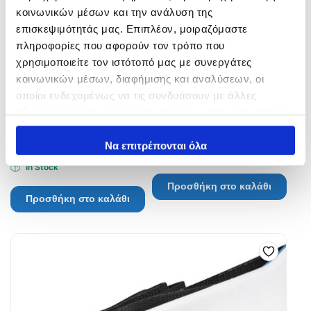
κοινωνικών μέσων και την ανάλυση της
επισκεψιμότητάς μας. Επιπλέον, μοιραζόμαστε
πληροφορίες που αφορούν τον τρόπο που
χρησιμοποιείτε τον ιστότοπό μας με συνεργάτες
κοινωνικών μέσων, διαφήμισης και αναλύσεων, οι
οποίοι ενδεχομένως να τις συνδυάσουν με άλλες
Lucky John Feeder Concept
Asuka Solid Fishing Grip
πληροφορίες που τους έχετε παραχωρήσει ή τις οποίες
UNIVERSAL HOLDER 20cm
έχουν συλλέξει σε σχέση με την από μέρους σας χρήση
15,00
€
16,40
€
των υπηρεσιών τους.
Να επιτρέπονται όλα
In Stock
In Stock
Προσθήκη στο καλάθι
Προσθήκη στο καλάθι