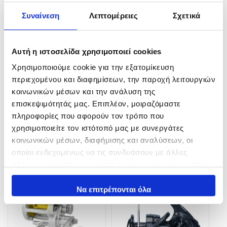
Συναίνεση
Λεπτομέρειες
Σχετικά
Αυτή η ιστοσελίδα χρησιμοποιεί cookies
Χρησιμοποιούμε cookie για την εξατομίκευση
περιεχομένου και διαφημίσεων, την παροχή λειτουργιών
Everol VJ-6
Tatler ADVANCETAT
κοινωνικών μέσων και την ανάλυση της
επισκεψιμότητάς μας. Επιπλέον, μοιραζόμαστε
339,00
€
275,00
€
–
290,00
€
πληροφορίες που αφορούν τον τρόπο που
In Stock
In Stock
χρησιμοποιείτε τον ιστότοπό μας με συνεργάτες
κοινωνικών μέσων, διαφήμισης και αναλύσεων, οι
Επιλογή
Επιλογή
οποίοι ενδεχομένως να τις συνδυάσουν με άλλες
πληροφορίες που τους έχετε παραχωρήσει ή τις οποίες
έχουν συλλέξει σε σχέση με την από μέρους σας χρήση
των υπηρεσιών τους.
Να επιτρέπονται όλα