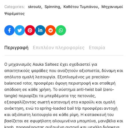
,
,
,
Categories:
skroutz
Spinning
Καθέτου Τυμπάνου
Μηχανισμοί
Ψαρέματος
Περιγραφή
Επιπλέον πληροφορίες
Εταιρία
Ο μηχανισμός Asuka Salteez έχει σχεδιαστεί για
απαιτητικούς ψαράδες που αναζητούν αξιοπιστία, δύναμη και
απόλυτα ομαλή λειτουργία. Εξοπλισμένος με precision-
balanced rotor, προσφέρει άψογη περιστροφή και σταθερή
απόδοση σε κάθε χρήση. Το σύστημα anti-twist bail (zero-
tangle) περιορίζει τα μπερδέματα της πετονιάς,
εξασφαλίζοντας σωστή κατανομή στο καρούλι και ομαλή
ανάκτηση, ενώ το spring-loaded bail trip προσφέρει αντοχή
και αξιόπιστη λειτουργία σε κάθε ρίψη. Η κατασκευή του
βασίζεται σε σφυρήλατη αλουμινένια μπομπίνα, μανιβέλα και
knob, προσφέροντας αυξημένη αντοχή και μεγάλη διάρκεια