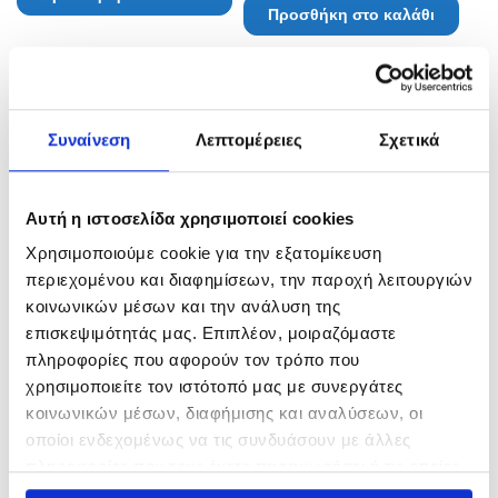
Προσθήκη στο καλάθι
Συναίνεση
Λεπτομέρειες
Σχετικά
Αυτή η ιστοσελίδα χρησιμοποιεί cookies
Χρησιμοποιούμε cookie για την εξατομίκευση
περιεχομένου και διαφημίσεων, την παροχή λειτουργιών
κοινωνικών μέσων και την ανάλυση της
ΓΑΝΤΖΟΣ ΣΤΑΘΕΡΟΣ St.
Rapala SINGLE HANDLE
επισκεψιμότητάς μας. Επιπλέον, μοιραζόμαστε
Steel YZG-1151
FLOATING NET
πληροφορίες που αφορούν τον τρόπο που
21,50
€
32,00
€
χρησιμοποιείτε τον ιστότοπό μας με συνεργάτες
In Stock
In Stock
κοινωνικών μέσων, διαφήμισης και αναλύσεων, οι
οποίοι ενδεχομένως να τις συνδυάσουν με άλλες
Προσθήκη στο καλάθι
Προσθήκη στο καλάθι
πληροφορίες που τους έχετε παραχωρήσει ή τις οποίες
έχουν συλλέξει σε σχέση με την από μέρους σας χρήση