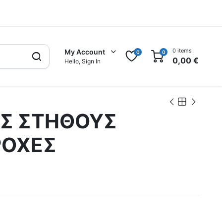
0 items
My Account
0
0
0,00
€
Hello, Sign In
Σ ΣΤΗΘΟΥΣ
ΡΟΧΕΣ