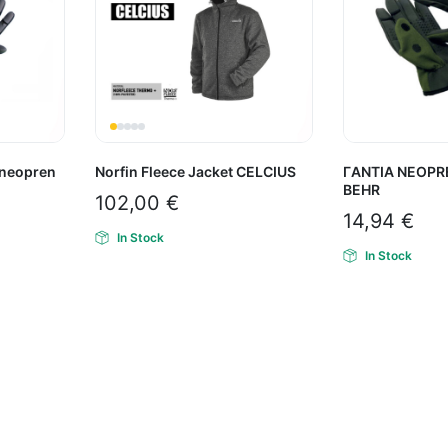
-neopren
Norfin Fleece Jacket CELCIUS
ΓANTIA NEOPRE
BEHR
102,00
€
14,94
€
In Stock
In Stock