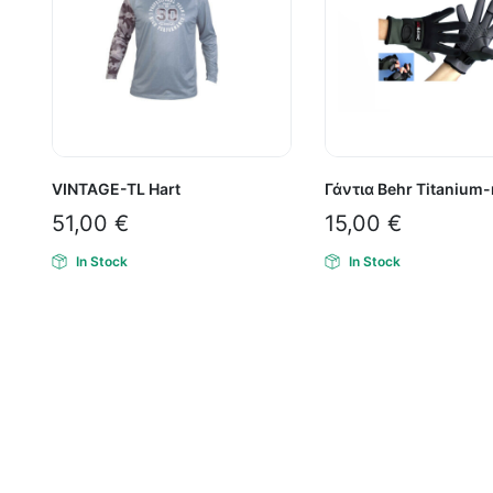
VINTAGE-TL Hart
Γάντια Behr Titanium
51,00
€
15,00
€
In Stock
In Stock