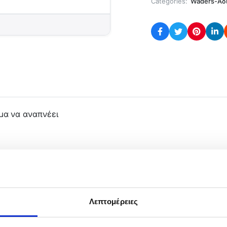
Categories:
Waders-Αδ
μα να αναπνέει
ΜΟΝΤΕΛΟ
86-036 40
Λεπτομέρειες
86-036 41
86-036 42