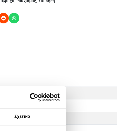
,
,
ιάβροχα
Ρουχισμός
Υπόδηση
SIZE
40
Σχετικά
41
42