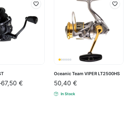
ST
Oceanic Team VIPER LT2500HS
–
67,50
€
50,40
€
In Stock