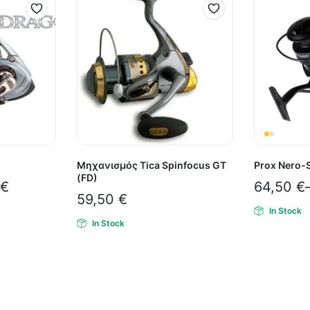
Μηχανισμός Tica Spinfocus GT
Prox Nero-
(FD)
€
64,50
€
59,50
€
In Stock
In Stock