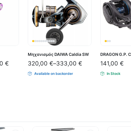
Μηχανισμός DAIWA Caldia SW
DRAGON G.P. C
00
€
320,00
€
–
333,00
€
141,00
€
Available on backorder
In Stock