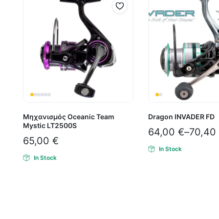
Μηχανισμός Oceanic Team
Dragon INVADER FD
Mystic LT2500S
64,00
€
–
70,40
65,00
€
In Stock
In Stock