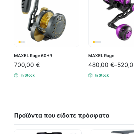
MAXEL Rage 60HR
MAXEL Rage
700,00
€
480,00
€
–
520,
In Stock
In Stock
Προϊόντα που είδατε πρόσφατα