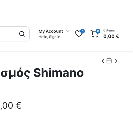
0 items
My Account
0
0
0,00
€
Hello, Sign In
σμός Shimano
1,00
€