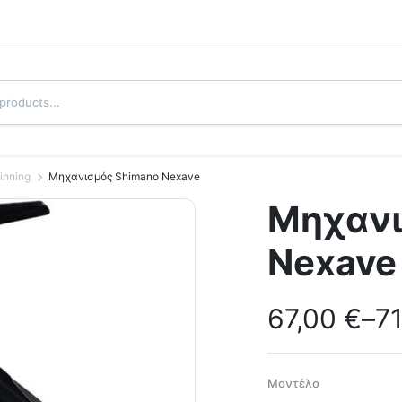
inning
Μηχανισμός Shimano Nexave
Μηχανι
Nexave
67,00
€
–
7
Μοντέλο