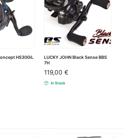
oncept HS300iL
LUCKY JOHN Black Sense BBS
7H
119,00
€
In Stock