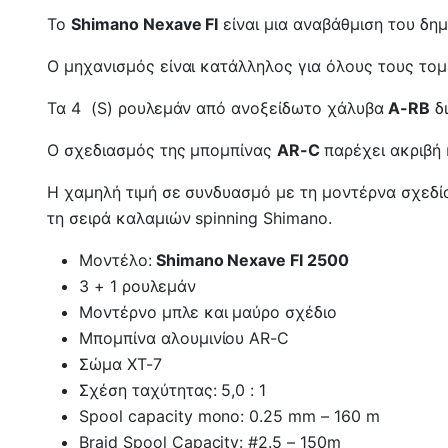
Το
Shimano Nexave FI
είναι μια αναβάθμιση του δη
Ο μηχανισμός είναι κατάλληλος για όλους τους τομ
Τα 4 (S) ρουλεμάν από ανοξείδωτο χάλυβα
A-RB
δι
Ο σχεδιασμός της μπομπίνας
AR-C
παρέχει ακριβή 
Η χαμηλή τιμή σε συνδυασμό με τη μοντέρνα σχεδία
τη σειρά καλαμιών spinning Shimano.
Μοντέλο:
Shimano Nexave FI 2500
3 + 1 ρουλεμάν
Μοντέρνο μπλε και μαύρο σχέδιο
Μπομπίνα αλουμινίου AR-C
Σώμα XT-7
Σχέση ταχύτητας: 5,0 : 1
Spool capacity mono: 0.25 mm – 160 m
Braid Spool Capacity: #2.5 – 150m