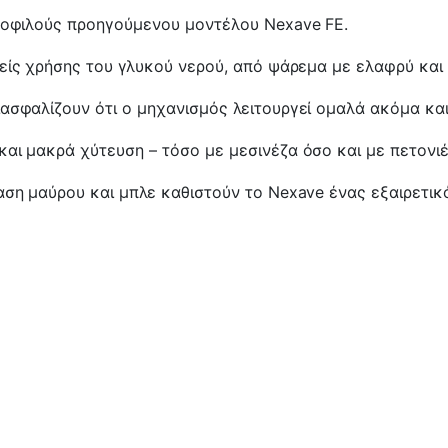
μοφιλούς προηγούμενου μοντέλου Nexave FE.
είς χρήσης του γλυκού νερού, από ψάρεμα με ελαφρύ και β
ασφαλίζουν ότι ο μηχανισμός λειτουργεί ομαλά ακόμα κα
και μακρά χύτευση – τόσο με μεσινέζα όσο και με πετονιέ
ση μαύρου και μπλε καθιστούν το Nexave ένας εξαιρετικ