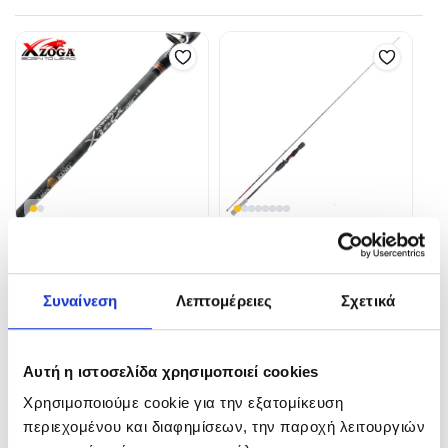
X Zoga Lion King Rod
SIM ENGINEERING Tai-
Master
379,00
€
–
399,00
€
134,00
€
Συναίνεση
Λεπτομέρειες
Σχετικά
In Stock
In Stock
Επιλογή
Αυτή η ιστοσελίδα χρησιμοποιεί cookies
Προσθήκη στο καλάθι
Χρησιμοποιούμε cookie για την εξατομίκευση
περιεχομένου και διαφημίσεων, την παροχή λειτουργιών