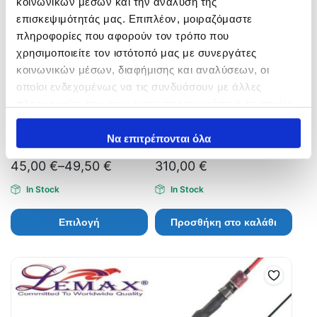
κοινωνικών μέσων και την ανάλυση της
επισκεψιμότητάς μας. Επιπλέον, μοιραζόμαστε
πληροφορίες που αφορούν τον τρόπο που
χρησιμοποιείτε τον ιστότοπό μας με συνεργάτες
κοινωνικών μέσων, διαφήμισης και αναλύσεων, οι
οποίοι ενδεχομένως να τις συνδυάσουν με άλλες
πληροφορίες που τους έχετε παραχωρήσει ή τις οποίες
έχουν συλλέξει σε σχέση με την από μέρους σας χρήση
των υπηρεσιών τους.
Να επιτρέπονται όλα
MEGAFORCE Boat
XZOGA Taka JI 5715
45,00
€
–
49,50
€
310,00
€
In Stock
In Stock
Επιλογή
Προσθήκη στο καλάθι