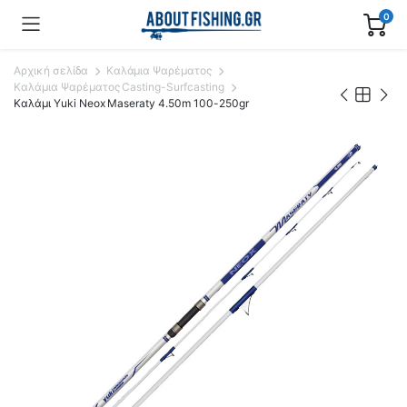
0
Αρχική σελίδα
Καλάμια Ψαρέματος
Καλάμια Ψαρέματος Casting-Surfcasting
Καλάμι Yuki Neox Maseraty 4.50m 100-250gr