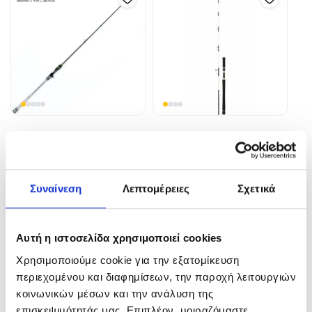
XZOGA BLACK BUSTER
Καλάμι SALTIST Off Shore
Revo BBZ
206,00
€
–
220,00
€
379,00
€
–
410,00
€
In Stock
Συναίνεση
Λεπτομέρειες
Σχετικά
In Stock
Επιλογή
Επιλογή
Αυτή η ιστοσελίδα χρησιμοποιεί cookies
Χρησιμοποιούμε cookie για την εξατομίκευση
περιεχομένου και διαφημίσεων, την παροχή λειτουργιών
κοινωνικών μέσων και την ανάλυση της
επισκεψιμότητάς μας. Επιπλέον, μοιραζόμαστε