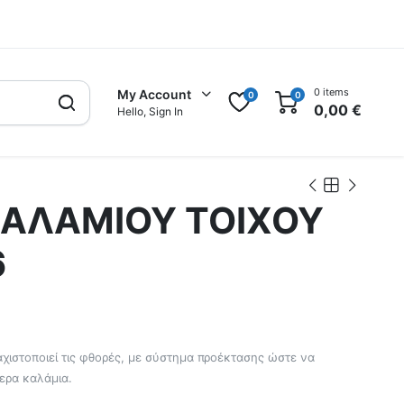
0 items
My Account
0
0
0,00
€
Hello, Sign In
ΚΑΛΑΜΙΟΥ ΤΟΙΧΟΥ
6
χιστοποιεί τις φθορές, με σύστημα προέκτασης ώστε να
ερα καλάμια.