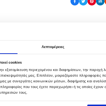
σύστημα προέκτασης ώστε να τοποθετούνται περισσότερα 
Λεπτομέρειες
ΜΟΝΤΕΛΟ
ΧΑΡΑΚΤΗΡΙΣΤ
PGRH-6
6 ΘΕΣΕΩΝ
οιεί cookies
την εξατομίκευση περιεχομένου και διαφημίσεων, την παροχή 
 επισκεψιμότητάς μας. Επιπλέον, μοιραζόμαστε πληροφορίες π
ό μας με συνεργάτες κοινωνικών μέσων, διαφήμισης και αναλύσ
 πληροφορίες που τους έχετε παραχωρήσει ή τις οποίες έχουν σ
υπηρεσιών τους.