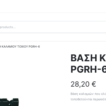
Η ΚΑΛΑΜΙΟΥ ΤΟΙΧΟΥ PGRH-6
ΒΑΣΗ 
PGRH-
28,20
€
Βάση καλαμιών που ελα
τοποθετούνται περισσότ