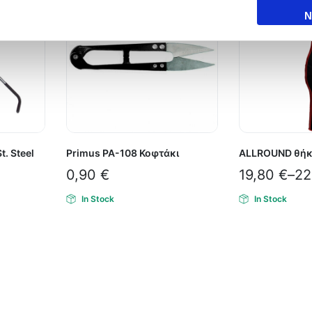
Ν
. Steel
Primus PA-108 Κοφτάκι
ALLROUND θήκ
0,90
€
19,80
€
–
22
In Stock
In Stock